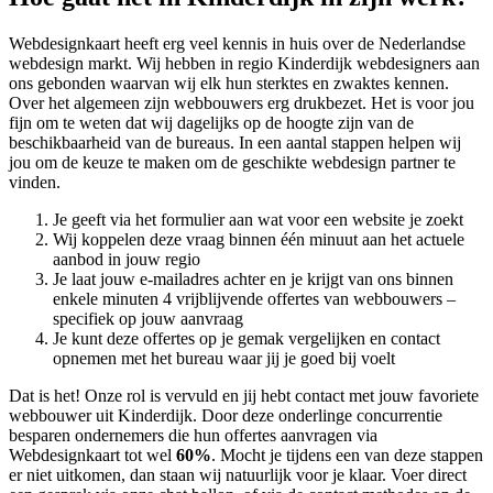
Webdesignkaart heeft erg veel kennis in huis over de Nederlandse
webdesign markt. Wij hebben in regio Kinderdijk
webdesigners aan
ons gebonden waarvan wij elk hun sterktes en zwaktes kennen.
Over het algemeen zijn webbouwers erg drukbezet. Het is voor jou
fijn om te weten dat wij dagelijks op de hoogte zijn van de
beschikbaarheid van de bureaus. In een aantal stappen helpen wij
jou om de keuze te maken om de geschikte webdesign partner te
vinden.
Je geeft via het formulier aan wat voor een website je zoekt
Wij koppelen deze vraag binnen één minuut aan het actuele
aanbod in jouw regio
Je laat jouw e-mailadres achter en je krijgt van ons binnen
enkele minuten 4 vrijblijvende offertes van webbouwers –
specifiek op jouw aanvraag
Je kunt deze offertes op je gemak vergelijken en contact
opnemen met het bureau waar jij je goed bij voelt
Dat is het! Onze rol is vervuld en jij hebt contact met jouw favoriete
webbouwer uit Kinderdijk. Door deze onderlinge concurrentie
besparen ondernemers die hun offertes aanvragen via
Webdesignkaart tot wel
60%
. Mocht je tijdens een van deze stappen
er niet uitkomen, dan staan wij natuurlijk voor je klaar. Voer direct