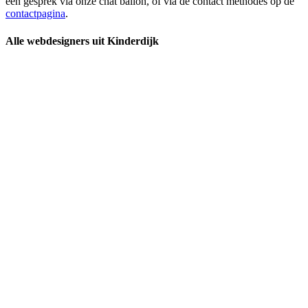
een gesprek via onze chat ballon, of via de contact methodes op de
contactpagina
.
Alle webdesigners uit Kinderdijk