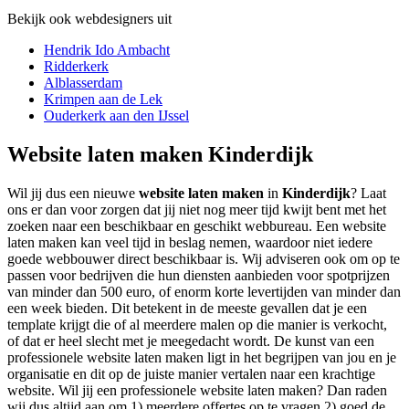
Bekijk ook webdesigners uit
Hendrik Ido Ambacht
Ridderkerk
Alblasserdam
Krimpen aan de Lek
Ouderkerk aan den IJssel
Website laten maken Kinderdijk
Wil jij dus een nieuwe
website laten maken
in
Kinderdijk
? Laat
ons er dan voor zorgen dat jij niet nog meer tijd kwijt bent met het
zoeken naar een beschikbaar en geschikt webbureau. Een website
laten maken kan veel tijd in beslag nemen, waardoor niet iedere
goede webbouwer direct beschikbaar is. Wij adviseren ook om op te
passen voor bedrijven die hun diensten aanbieden voor spotprijzen
van minder dan 500 euro, of enorm korte levertijden van minder dan
een week bieden. Dit betekent in de meeste gevallen dat je een
template krijgt die of al meerdere malen op die manier is verkocht,
of dat er heel slecht met je meegedacht wordt. De kunst van een
professionele website laten maken ligt in het begrijpen van jou en je
organisatie en dit op de juiste manier vertalen naar een krachtige
website. Wil jij een professionele website laten maken? Dan raden
wij dus altijd aan om 1) meerdere offertes op te vragen 2) goed de