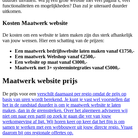
duurder uitvallen. Wil jij een grote website met veel pagina’s, veel
functionaliteiten en mogelijkheden? Dan zul je uiteraard duurder
uitkomen.
Kosten Maatwerk website
De kosten om een website te laten maken zijn dus sterk afhankelijk
van jouw wensen. Hier een schatting van de prijzen:
Een maatwerk bedrijfswebsite laten maken vanaf €1750,-
Een maatwerk Webshop vanaf €2500,-
Een website op maat vanaf €3000,-
Maatwerk met 3+ systeemintegraties vanaf €5000,-
Maatwerk website prijs
De prijs voor een
verschilt daarnaast per regio omdat de prijs op
basis van uren wordt berekend. Je kunt je vast wel voorstellen dat
het in de randstad duurder is om je maatwerk website te laten
maken, dan in de grensstreken. Over het algemeen adviseren wij
niet om naar een partij op zoek te gaan die ver van jouw
werkomgeving af ligt. Wij horen keer op keer dat het fijn is om
samen te werken met een webbouwer uit jouw directe regio. Vraag
daarom bij ons regionale offertes op.