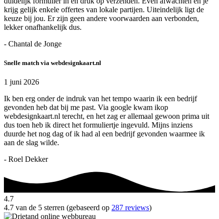
duidelijk formulier in en druk op verzenden. Even afwachten en je
krijg gelijk enkele offertes van lokale partijen. Uiteindelijk ligt de
keuze bij jou. Er zijn geen andere voorwaarden aan verbonden,
lekker onafhankelijk dus.
- Chantal de Jonge
Snelle match via webdesignkaart.nl
1 juni 2026
Ik ben erg onder de indruk van het tempo waarin ik een bedrijf
gevonden heb dat bij me past. Via google kwam ikop
webdesignkaart.nl terecht, en het zag er allemaal gewoon prima uit
dus toen heb ik direct het formuliertje ingevuld. Mijns inziens
duurde het nog dag of ik had al een bedrijf gevonden waarmee ik
aan de slag wilde.
- Roel Dekker
4.7
4.7 van de 5 sterren (gebaseerd op
287 reviews
)