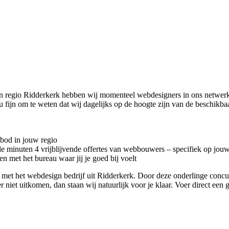
n regio Ridderkerk hebben wij momenteel
webdesigners in ons netwerk
jou fijn om te weten dat wij dagelijks op de hoogte zijn van de beschi
nbod in jouw regio
kele minuten 4 vrijblijvende offertes van webbouwers – specifiek op jou
n met het bureau waar jij je goed bij voelt
tact met het webdesign bedrijf uit Ridderkerk. Door deze onderlinge con
r niet uitkomen, dan staan wij natuurlijk voor je klaar. Voer direct een