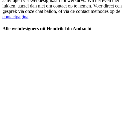
aanvragen via Webdesignkaart tot wel
60%
. Wil het even niet
lukken, aarzel dan niet om contact op te nemen. Voer direct een
gesprek via onze chat ballon, of via de contact methodes op de
contactpagina
.
Alle webdesigners uit Hendrik Ido Ambacht