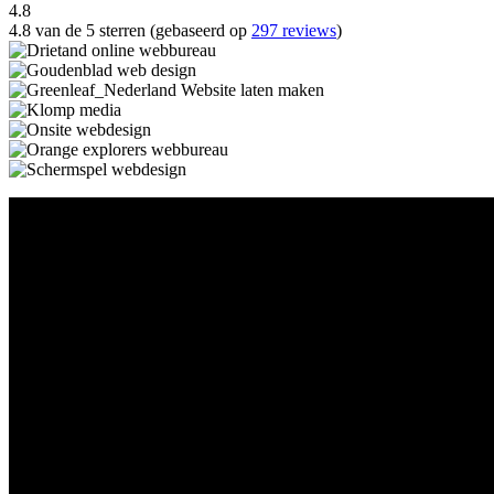
4.8
4.8 van de 5 sterren (gebaseerd op
297 reviews
)