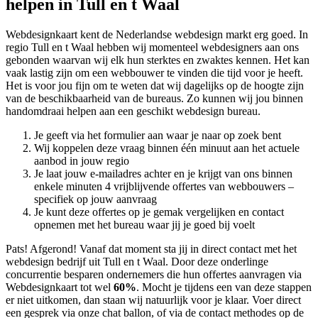
helpen in Tull en t Waal
Webdesignkaart kent de Nederlandse webdesign markt erg goed. In
regio Tull en t Waal hebben wij momenteel
webdesigners aan ons
gebonden waarvan wij elk hun sterktes en zwaktes kennen. Het kan
vaak lastig zijn om een webbouwer te vinden die tijd voor je heeft.
Het is voor jou fijn om te weten dat wij dagelijks op de hoogte zijn
van de beschikbaarheid van de bureaus. Zo kunnen wij jou binnen
handomdraai helpen aan een geschikt webdesign bureau.
Je geeft via het formulier aan waar je naar op zoek bent
Wij koppelen deze vraag binnen één minuut aan het actuele
aanbod in jouw regio
Je laat jouw e-mailadres achter en je krijgt van ons binnen
enkele minuten 4 vrijblijvende offertes van webbouwers –
specifiek op jouw aanvraag
Je kunt deze offertes op je gemak vergelijken en contact
opnemen met het bureau waar jij je goed bij voelt
Pats! Afgerond! Vanaf dat moment sta jij in direct contact met het
webdesign bedrijf uit Tull en t Waal. Door deze onderlinge
concurrentie besparen ondernemers die hun offertes aanvragen via
Webdesignkaart tot wel
60%
. Mocht je tijdens een van deze stappen
er niet uitkomen, dan staan wij natuurlijk voor je klaar. Voer direct
een gesprek via onze chat ballon, of via de contact methodes op de