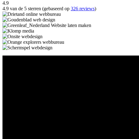
4.9
4.9 van de 5 sterren (gebaseerd op
326 reviews
)