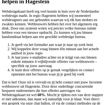
helpen in Hagestein
Webdesignkaart heeft erg veel kennis in huis over de Nederlandse
webdesign markt. In regio Hagestein hebben wij momenteel
webdesigners aan ons gebonden waarvan wij elk hun sterktes en
zwaktes kennen. Webbouwers hebben het over het algemeen erg
druk. Door ons systeem weten wij precies welke bureaus ruimte
hebben voor een nieuwe opdracht. Zo kunnen wij jou binnen
handomdraai helpen aan een geschikt webdesign bureau.
Je geeft via het formulier aan waar je naar op zoek bent
Wij koppelen deze vraag binnen één minuut aan het actuele
aanbod in jouw regio
Je laat jouw e-mailadres achter en je krijgt van ons binnen
enkele minuten 4 vrijblijvende offertes van webbouwers –
specifiek op jouw aanvraag
Je kunt deze offertes op je gemak vergelijken en contact
opnemen met het bureau waar jij je goed bij voelt
Dat is het! Onze rol is vervuld en jij hebt contact met jouw favoriete
webbouwer uit Hagestein. Door deze onderlinge concurrentie
besparen ondernemers die hun offertes aanvragen via
Webdesignkaart tot wel
60%
. Mocht je tijdens een van deze stappen
er niet uitkomen, dan staan wij natuurlijk voor je klaar. Voer direct
een gesprek via onze chat ballon, of via de contact methodes op de