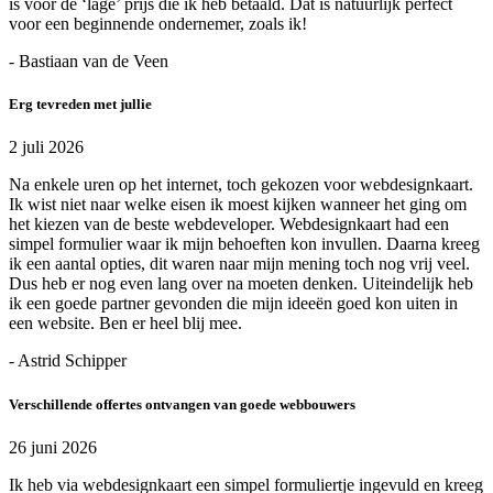
is voor de ‘lage’ prijs die ik heb betaald. Dat is natuurlijk perfect
voor een beginnende ondernemer, zoals ik!
- Bastiaan van de Veen
Erg tevreden met jullie
2 juli 2026
Na enkele uren op het internet, toch gekozen voor webdesignkaart.
Ik wist niet naar welke eisen ik moest kijken wanneer het ging om
het kiezen van de beste webdeveloper. Webdesignkaart had een
simpel formulier waar ik mijn behoeften kon invullen. Daarna kreeg
ik een aantal opties, dit waren naar mijn mening toch nog vrij veel.
Dus heb er nog even lang over na moeten denken. Uiteindelijk heb
ik een goede partner gevonden die mijn ideeën goed kon uiten in
een website. Ben er heel blij mee.
- Astrid Schipper
Verschillende offertes ontvangen van goede webbouwers
26 juni 2026
Ik heb via webdesignkaart een simpel formuliertje ingevuld en kreeg