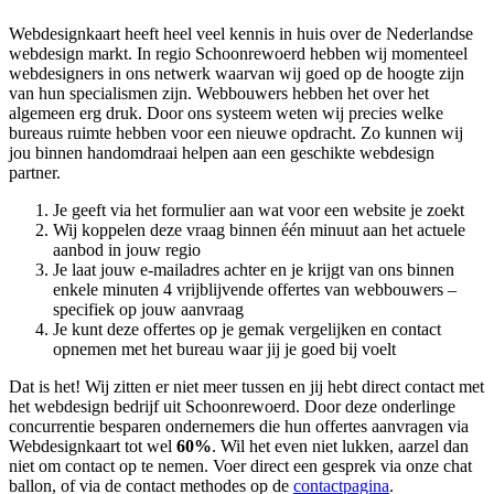
Webdesignkaart heeft heel veel kennis in huis over de Nederlandse
webdesign markt. In regio Schoonrewoerd hebben wij momenteel
webdesigners in ons netwerk waarvan wij goed op de hoogte zijn
van hun specialismen zijn. Webbouwers hebben het over het
algemeen erg druk. Door ons systeem weten wij precies welke
bureaus ruimte hebben voor een nieuwe opdracht. Zo kunnen wij
jou binnen handomdraai helpen aan een geschikte webdesign
partner.
Je geeft via het formulier aan wat voor een website je zoekt
Wij koppelen deze vraag binnen één minuut aan het actuele
aanbod in jouw regio
Je laat jouw e-mailadres achter en je krijgt van ons binnen
enkele minuten 4 vrijblijvende offertes van webbouwers –
specifiek op jouw aanvraag
Je kunt deze offertes op je gemak vergelijken en contact
opnemen met het bureau waar jij je goed bij voelt
Dat is het! Wij zitten er niet meer tussen en jij hebt direct contact met
het webdesign bedrijf uit Schoonrewoerd. Door deze onderlinge
concurrentie besparen ondernemers die hun offertes aanvragen via
Webdesignkaart tot wel
60%
. Wil het even niet lukken, aarzel dan
niet om contact op te nemen. Voer direct een gesprek via onze chat
ballon, of via de contact methodes op de
contactpagina
.