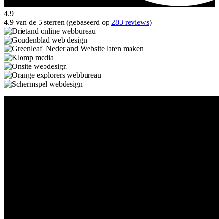
4.9
4.9 van de 5 sterren (gebaseerd op
283 reviews
)