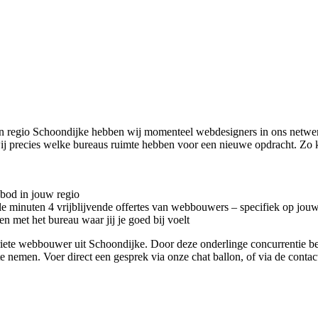
In regio Schoondijke hebben wij momenteel
webdesigners in ons netwer
j precies welke bureaus ruimte hebben voor een nieuwe opdracht. Zo 
nbod in jouw regio
kele minuten 4 vrijblijvende offertes van webbouwers – specifiek op jou
n met het bureau waar jij je goed bij voelt
voriete webbouwer uit Schoondijke. Door deze onderlinge concurrentie 
 te nemen. Voer direct een gesprek via onze chat ballon, of via de cont