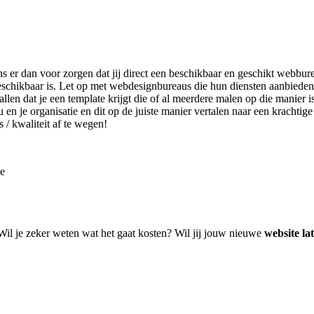
ns er dan voor zorgen dat jij direct een beschikbaar en geschikt webbur
eschikbaar is. Let op met webdesignbureaus die hun diensten aanbiede
len dat je een template krijgt die of al meerdere malen op die manier i
u en je organisatie en dit op de juiste manier vertalen naar een krachti
s / kwaliteit af te wegen!
ke
 Wil je zeker weten wat het gaat kosten? Wil jij jouw nieuwe
website l