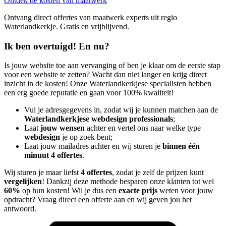
Ontdek de kosten van maatwerk
Ontvang direct offertes van maatwerk experts uit regio
Waterlandkerkje. Gratis en vrijblijvend.
Ik ben overtuigd! En nu?
Is jouw website toe aan vervanging of ben je klaar om de eerste stap
voor een website te zetten? Wacht dan niet langer en krijg direct
inzicht in de kosten! Onze Waterlandkerkjese specialisten hebben
een erg goede reputatie en gaan voor 100% kwaliteit!
Vul je adresgegevens in, zodat wij je kunnen matchen aan de
Waterlandkerkjese webdesign professionals
;
Laat
jouw wensen
achter en vertel ons naar welke type
webdesign
je op zoek bent;
Laat jouw mailadres achter en wij sturen je
binnen één
minuut 4 offertes
.
Wij sturen je maar liefst
4 offertes
, zodat je zelf de prijzen kunt
vergelijken
! Dankzij deze methode besparen onze klanten tot wel
60%
op hun kosten! Wil je dus een
exacte prijs
weten voor jouw
opdracht? Vraag direct een offerte aan en wij geven jou het
antwoord.