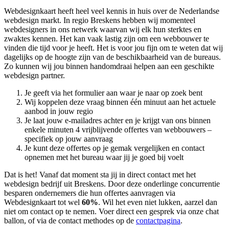
Webdesignkaart heeft heel veel kennis in huis over de Nederlandse
webdesign markt. In regio Breskens hebben wij momenteel
webdesigners in ons netwerk waarvan wij elk hun sterktes en
zwaktes kennen. Het kan vaak lastig zijn om een webbouwer te
vinden die tijd voor je heeft. Het is voor jou fijn om te weten dat wij
dagelijks op de hoogte zijn van de beschikbaarheid van de bureaus.
Zo kunnen wij jou binnen handomdraai helpen aan een geschikte
webdesign partner.
Je geeft via het formulier aan waar je naar op zoek bent
Wij koppelen deze vraag binnen één minuut aan het actuele
aanbod in jouw regio
Je laat jouw e-mailadres achter en je krijgt van ons binnen
enkele minuten 4 vrijblijvende offertes van webbouwers –
specifiek op jouw aanvraag
Je kunt deze offertes op je gemak vergelijken en contact
opnemen met het bureau waar jij je goed bij voelt
Dat is het! Vanaf dat moment sta jij in direct contact met het
webdesign bedrijf uit Breskens. Door deze onderlinge concurrentie
besparen ondernemers die hun offertes aanvragen via
Webdesignkaart tot wel
60%
. Wil het even niet lukken, aarzel dan
niet om contact op te nemen. Voer direct een gesprek via onze chat
ballon, of via de contact methodes op de
contactpagina
.