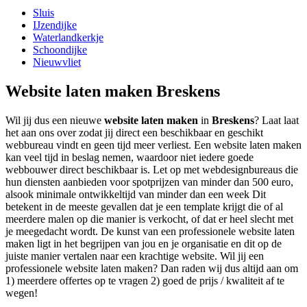
Sluis
IJzendijke
Waterlandkerkje
Schoondijke
Nieuwvliet
Website laten maken Breskens
Wil jij dus een nieuwe
website laten maken
in
Breskens
? Laat laat
het aan ons over zodat jij direct een beschikbaar en geschikt
webbureau vindt en geen tijd meer verliest. Een website laten maken
kan veel tijd in beslag nemen, waardoor niet iedere goede
webbouwer direct beschikbaar is. Let op met webdesignbureaus die
hun diensten aanbieden voor spotprijzen van minder dan 500 euro,
alsook minimale ontwikkeltijd van minder dan een week Dit
betekent in de meeste gevallen dat je een template krijgt die of al
meerdere malen op die manier is verkocht, of dat er heel slecht met
je meegedacht wordt. De kunst van een professionele website laten
maken ligt in het begrijpen van jou en je organisatie en dit op de
juiste manier vertalen naar een krachtige website. Wil jij een
professionele website laten maken? Dan raden wij dus altijd aan om
1) meerdere offertes op te vragen 2) goed de prijs / kwaliteit af te
wegen!