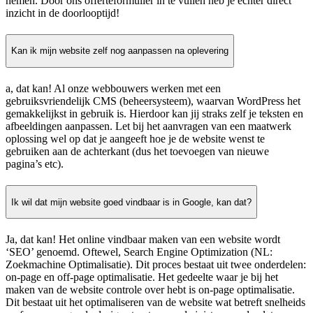
nemen. Door ons offerteformulier in te vullen heb je echter direct
inzicht in de doorlooptijd!
Kan ik mijn website zelf nog aanpassen na oplevering
a, dat kan! Al onze webbouwers werken met een
gebruiksvriendelijk CMS (beheersysteem), waarvan WordPress het
gemakkelijkst in gebruik is. Hierdoor kan jij straks zelf je teksten en
afbeeldingen aanpassen. Let bij het aanvragen van een maatwerk
oplossing wel op dat je aangeeft hoe je de website wenst te
gebruiken aan de achterkant (dus het toevoegen van nieuwe
pagina’s etc).
Ik wil dat mijn website goed vindbaar is in Google, kan dat?
Ja, dat kan! Het online vindbaar maken van een website wordt
‘SEO’ genoemd. Oftewel, Search Engine Optimization (NL:
Zoekmachine Optimalisatie). Dit proces bestaat uit twee onderdelen:
on-page en off-page optimalisatie. Het gedeelte waar je bij het
maken van de website controle over hebt is on-page optimalisatie.
Dit bestaat uit het optimaliseren van de website wat betreft snelheids