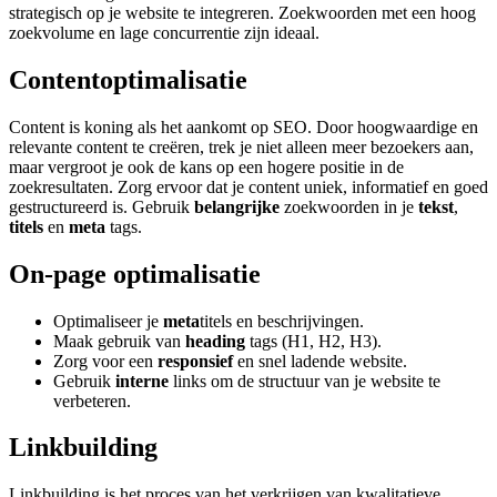
strategisch op je website te integreren. Zoekwoorden met een hoog
zoekvolume en lage concurrentie zijn ideaal.
Contentoptimalisatie
Content is koning als het aankomt op SEO. Door hoogwaardige en
relevante content te creëren, trek je niet alleen meer bezoekers aan,
maar vergroot je ook de kans op een hogere positie in de
zoekresultaten. Zorg ervoor dat je content uniek, informatief en goed
gestructureerd is. Gebruik
belangrijke
zoekwoorden in je
tekst
,
titels
en
meta
tags.
On-page optimalisatie
Optimaliseer je
meta
titels en beschrijvingen.
Maak gebruik van
heading
tags (H1, H2, H3).
Zorg voor een
responsief
en snel ladende website.
Gebruik
interne
links om de structuur van je website te
verbeteren.
Linkbuilding
Linkbuilding is het proces van het verkrijgen van kwalitatieve