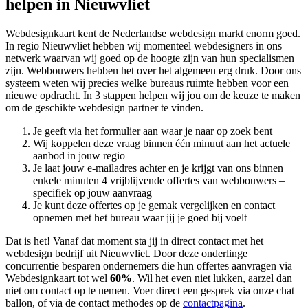
helpen in Nieuwvliet
Webdesignkaart kent de Nederlandse webdesign markt enorm goed.
In regio Nieuwvliet hebben wij momenteel
webdesigners in ons
netwerk waarvan wij goed op de hoogte zijn van hun specialismen
zijn. Webbouwers hebben het over het algemeen erg druk. Door ons
systeem weten wij precies welke bureaus ruimte hebben voor een
nieuwe opdracht. In 3 stappen helpen wij jou om de keuze te maken
om de geschikte webdesign partner te vinden.
Je geeft via het formulier aan waar je naar op zoek bent
Wij koppelen deze vraag binnen één minuut aan het actuele
aanbod in jouw regio
Je laat jouw e-mailadres achter en je krijgt van ons binnen
enkele minuten 4 vrijblijvende offertes van webbouwers –
specifiek op jouw aanvraag
Je kunt deze offertes op je gemak vergelijken en contact
opnemen met het bureau waar jij je goed bij voelt
Dat is het! Vanaf dat moment sta jij in direct contact met het
webdesign bedrijf uit Nieuwvliet. Door deze onderlinge
concurrentie besparen ondernemers die hun offertes aanvragen via
Webdesignkaart tot wel
60%
. Wil het even niet lukken, aarzel dan
niet om contact op te nemen. Voer direct een gesprek via onze chat
ballon, of via de contact methodes op de
contactpagina
.