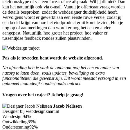
telefoon/skype of via een face-to-face afspraak. Wil jij dit niet? Dan
kan het natuurlijk ook via e-mail. Vanuit je offerteaanvraag worden
de details besproken, zodat de webdesigner duidelijkheid heeft.
Vervolgens wordt er gewerkt aan een eerste ruwe versie, zodat jij
een beeld krijgt van hoe het eindproduct eruit komt te zien. Heb je
nog op of aanmerkingen dan wordt er nog het een en ander
aangepast. Natuurlijk, hoe groter het project, hoe vaker er
tussentijdse feedback rondes zullen plaatsvinden.
Pas als je tevreden bent wordt de website afgerond.
Na afronding heb je vaak de optie om nog het een en ander van
nazorg te laten doen, zoals updates, beveiliging en extra
functionaliteiten die gewenst zijn. Dit wordt meestal verzorgd in een
optioneel maandelijks onderhoudscontract.
Vragen over het traject? ik help je graag!
Jacob Nelissen
Designer bij webdesignkaart.nl
Webdesign
94%
Ontwikkeling
89%
Ondersteuning
92%