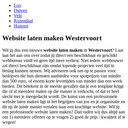
Loo
Duiven
Velp
Rozendaal
Huissen
Website laten maken Westervoort
Wil jij dus een nieuwe
website laten maken
in
Westervoort
? Laat
laat het aan ons over zodat jij direct een beschikbaar en geschikt
webbureau vindt en geen tijd meer verliest. Niet iedere webbouwer
zal direct beschikbaar zijn omdat lopende projecten veel tijd in
beslag kunnen nemen. Wij adviseren ook om op te passen voor
bedrijven die hun diensten aanbieden voor spotprijzen van minder
dan 500 euro, of enorm korte levertijden van minder dan een week
bieden. Dit betekent in de meeste gevallen dat je een template krijgt
die of al meerdere malen op die manier is verkocht, of dat er heel
slecht met je meegedacht wordt. De kunst van een professionele
website laten maken ligt in het begrijpen van jou en je organisatie en
dit op de juiste manier vertalen naar een krachtige website. Wil jij
een professionele website laten maken? Dan raden wij dus altijd aan
om 1) meerdere offertes op te vragen 2) goed de prijs / kwaliteit af te
wegen!