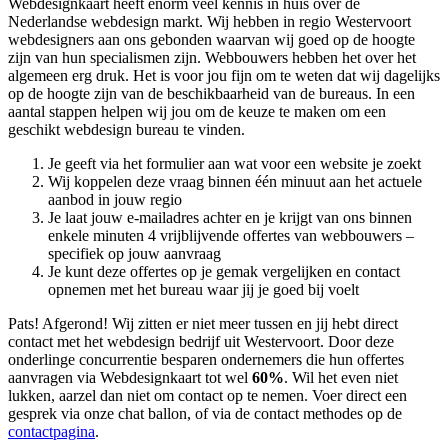
Webdesignkaart heeft enorm veel kennis in huis over de
Nederlandse webdesign markt. Wij hebben in regio Westervoort
webdesigners aan ons gebonden waarvan wij goed op de hoogte
zijn van hun specialismen zijn. Webbouwers hebben het over het
algemeen erg druk. Het is voor jou fijn om te weten dat wij dagelijks
op de hoogte zijn van de beschikbaarheid van de bureaus. In een
aantal stappen helpen wij jou om de keuze te maken om een
geschikt webdesign bureau te vinden.
Je geeft via het formulier aan wat voor een website je zoekt
Wij koppelen deze vraag binnen één minuut aan het actuele
aanbod in jouw regio
Je laat jouw e-mailadres achter en je krijgt van ons binnen
enkele minuten 4 vrijblijvende offertes van webbouwers –
specifiek op jouw aanvraag
Je kunt deze offertes op je gemak vergelijken en contact
opnemen met het bureau waar jij je goed bij voelt
Pats! Afgerond! Wij zitten er niet meer tussen en jij hebt direct
contact met het webdesign bedrijf uit Westervoort. Door deze
onderlinge concurrentie besparen ondernemers die hun offertes
aanvragen via Webdesignkaart tot wel
60%
. Wil het even niet
lukken, aarzel dan niet om contact op te nemen. Voer direct een
gesprek via onze chat ballon, of via de contact methodes op de
contactpagina
.