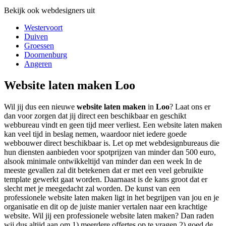
Bekijk ook webdesigners uit
Westervoort
Duiven
Groessen
Doornenburg
Angeren
Website laten maken Loo
Wil jij dus een nieuwe
website laten maken
in
Loo
? Laat ons er
dan voor zorgen dat jij direct een beschikbaar en geschikt
webbureau vindt en geen tijd meer verliest. Een website laten maken
kan veel tijd in beslag nemen, waardoor niet iedere goede
webbouwer direct beschikbaar is. Let op met webdesignbureaus die
hun diensten aanbieden voor spotprijzen van minder dan 500 euro,
alsook minimale ontwikkeltijd van minder dan een week In de
meeste gevallen zal dit betekenen dat er met een veel gebruikte
template gewerkt gaat worden. Daarnaast is de kans groot dat er
slecht met je meegedacht zal worden. De kunst van een
professionele website laten maken ligt in het begrijpen van jou en je
organisatie en dit op de juiste manier vertalen naar een krachtige
website. Wil jij een professionele website laten maken? Dan raden
wij dus altijd aan om 1) meerdere offertes op te vragen 2) goed de