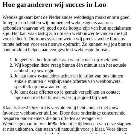
Hoe garanderen wij succes in Loo
Webdesignkaart kent de Nederlandse webdesign markt enorm goed.
In regio Loo hebben wij momenteel
webdesigners aan ons
gebonden waarvan wij goed op de hoogte zijn van hun specialismen
zijn. Het kan vaak lastig zijn om een webbouwer te vinden die tijd
voor je heeft. Door ons systeem weten wij precies welke bureaus
ruimte hebben voor een nieuwe opdracht. Zo kunnen wij jou binnen
handomdraai helpen aan een geschikt webdesign bureau.
Je geeft via het formulier aan waar je naar op zoek bent
Wij koppelen deze vraag binnen één minuut aan het actuele
aanbod in jouw regio
Je laat jouw e-mailadres achter en je krijgt van ons binnen
enkele minuten 4 vrijblijvende offertes van webbouwers –
specifiek op jouw aanvraag
Je kunt deze offertes op je gemak vergelijken en contact
opnemen met het bureau waar jij je goed bij voelt
Klaar is kees! Onze rol is vervuld en jij hebt contact met jouw
favoriete webbouwer uit Loo. Door deze onderlinge concurrentie
besparen ondernemers die hun offertes aanvragen via
Webdesignkaart tot wel
60%
. Mocht je tijdens een van deze stappen
er niet uitkomen, dan staan wij natuurlijk voor je klaar. Voer direct