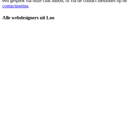
een gesprek via onze chat ballon, of via de contact methodes op de
contactpagina
.
Alle webdesigners uit Loo