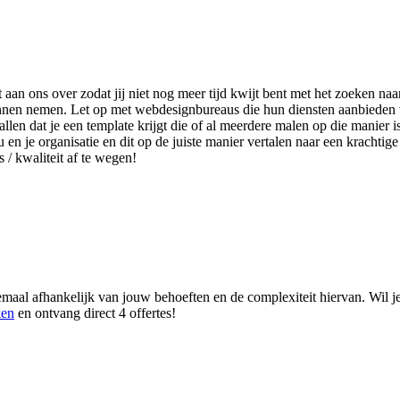
et aan ons over zodat jij niet nog meer tijd kwijt bent met het zoeken 
 kunnen nemen. Let op met webdesignbureaus die hun diensten aanbieden
len dat je een template krijgt die of al meerdere malen op die manier i
u en je organisatie en dit op de juiste manier vertalen naar een krachti
s / kwaliteit af te wegen!
emaal afhankelijk van jouw behoeften en de complexiteit hiervan. Wil j
ken
en ontvang direct 4 offertes!