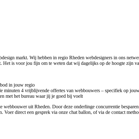
ebdesign markt. Wij hebben in regio Rheden
webdesigners in ons netwer
t. Het is voor jou fijn om te weten dat wij dagelijks op de hoogte zijn
nbod in jouw regio
kele minuten 4 vrijblijvende offertes van webbouwers – specifiek op jou
n met het bureau waar jij je goed bij voelt
riete webbouwer uit Rheden. Door deze onderlinge concurrentie bespare
en. Voer direct een gesprek via onze chat ballon, of via de contact met