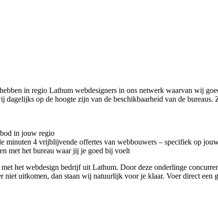
 hebben in regio Lathum
webdesigners in ons netwerk waarvan wij goe
 wij dagelijks op de hoogte zijn van de beschikbaarheid van de bureaus
nbod in jouw regio
kele minuten 4 vrijblijvende offertes van webbouwers – specifiek op jou
n met het bureau waar jij je goed bij voelt
tact met het webdesign bedrijf uit Lathum. Door deze onderlinge concurr
r niet uitkomen, dan staan wij natuurlijk voor je klaar. Voer direct een