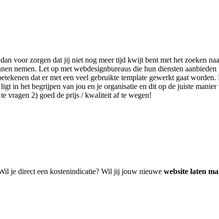
 dan voor zorgen dat jij niet nog meer tijd kwijt bent met het zoeken 
 kunnen nemen. Let op met webdesignbureaus die hun diensten aanbieden
etekenen dat er met een veel gebruikte template gewerkt gaat worden. D
t in het begrijpen van jou en je organisatie en dit op de juiste manier 
e vragen 2) goed de prijs / kwaliteit af te wegen!
Wil je direct een kostenindicatie? Wil jij jouw nieuwe
website laten m