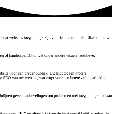
at websites toegankelijk zijn voor iedereen. In dit artikel zullen we
n of handicaps. Dit omvat onder andere visuele, auditieve,
ite voor een breder publiek. Dit leidt tot een grotere
 de SEO van uw website, wat zorgt voor een betere zichtbaarheid in
chtlijnen geven aanbevelingen om problemen met toegankelijkheid aan
ijke koppen (H2) en alinea’s (P) om de tekst gemakkelijk scanbaar te