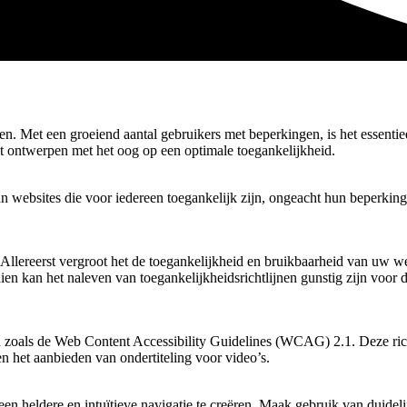
Met een groeiend aantal gebruikers met beperkingen, is het essentieel d
 ontwerpen met het oog op een optimale toegankelijkheid.
 websites die voor iedereen toegankelijk zijn, ongeacht hun beperkinge
lereerst vergroot het de toegankelijkheid en bruikbaarheid van uw webs
ien kan het naleven van toegankelijkheidsrichtlijnen gunstig zijn voor
n zoals de Web Content Accessibility Guidelines (WCAG) 2.1. Deze ri
en het aanbieden van ondertiteling voor video’s.
een heldere en intuïtieve navigatie te creëren. Maak gebruik van duidel