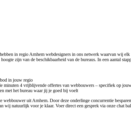
 hebben in regio Arnhem
webdesigners in ons netwerk waarvan wij elk
 de hoogte zijn van de beschikbaarheid van de bureaus. In een aantal s
nbod in jouw regio
kele minuten 4 vrijblijvende offertes van webbouwers – specifiek op jou
n met het bureau waar jij je goed bij voelt
riete webbouwer uit Arnhem. Door deze onderlinge concurrentie bespare
an wij natuurlijk voor je klaar. Voer direct een gesprek via onze chat b