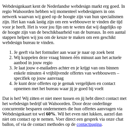
Webdesignkaart kent de Nederlandse webdesign markt erg goed. In
regio Walsoorden hebben wij momenteel
webdesigners in ons
netwerk waarvan wij goed op de hoogte zijn van hun specialismen
zijn. Het kan vaak lastig zijn om een webbouwer te vinden die tijd
voor je heeft. Het is voor jou fijn om te weten dat wij dagelijks op
de hoogte zijn van de beschikbaarheid van de bureaus. In een aantal
stappen helpen wij jou om de keuze te maken om een geschikt
webdesign bureau te vinden.
Je geeft via het formulier aan waar je naar op zoek bent
Wij koppelen deze vraag binnen één minuut aan het actuele
aanbod in jouw regio
Je laat jouw e-mailadres achter en je krijgt van ons binnen
enkele minuten 4 vrijblijvende offertes van webbouwers –
specifiek op jouw aanvraag
Je kunt deze offertes op je gemak vergelijken en contact
opnemen met het bureau waar jij je goed bij voelt
Dat is het! Wij zitten er niet meer tussen en jij hebt direct contact met
het webdesign bedrijf uit Walsoorden. Door deze onderlinge
concurrentie besparen ondernemers die hun offertes aanvragen via
Webdesignkaart tot wel
60%
. Wil het even niet lukken, aarzel dan
niet om contact op te nemen. Voer direct een gesprek via onze chat
ballon, of via de contact methodes op de
contactpagina
.