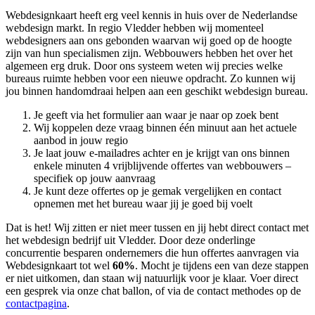
Webdesignkaart heeft erg veel kennis in huis over de Nederlandse
webdesign markt. In regio Vledder hebben wij momenteel
webdesigners aan ons gebonden waarvan wij goed op de hoogte
zijn van hun specialismen zijn. Webbouwers hebben het over het
algemeen erg druk. Door ons systeem weten wij precies welke
bureaus ruimte hebben voor een nieuwe opdracht. Zo kunnen wij
jou binnen handomdraai helpen aan een geschikt webdesign bureau.
Je geeft via het formulier aan waar je naar op zoek bent
Wij koppelen deze vraag binnen één minuut aan het actuele
aanbod in jouw regio
Je laat jouw e-mailadres achter en je krijgt van ons binnen
enkele minuten 4 vrijblijvende offertes van webbouwers –
specifiek op jouw aanvraag
Je kunt deze offertes op je gemak vergelijken en contact
opnemen met het bureau waar jij je goed bij voelt
Dat is het! Wij zitten er niet meer tussen en jij hebt direct contact met
het webdesign bedrijf uit Vledder. Door deze onderlinge
concurrentie besparen ondernemers die hun offertes aanvragen via
Webdesignkaart tot wel
60%
. Mocht je tijdens een van deze stappen
er niet uitkomen, dan staan wij natuurlijk voor je klaar. Voer direct
een gesprek via onze chat ballon, of via de contact methodes op de
contactpagina
.