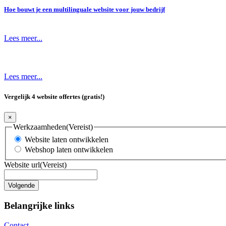
Hoe bouwt je een multilinguale website voor jouw bedrijf
Lees meer...
Lees meer...
Vergelijk 4 website offertes (gratis!)
×
Werkzaamheden
(Vereist)
Website laten ontwikkelen
Webshop laten ontwikkelen
Website url
(Vereist)
Belangrijke links
Contact