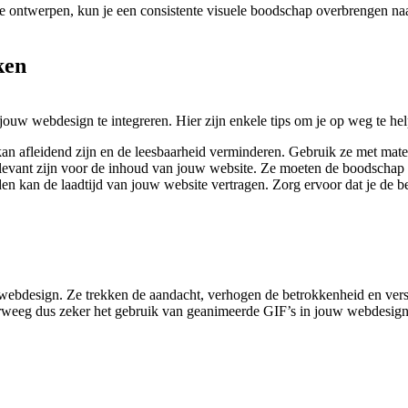
 ontwerpen, kun je een consistente visuele boodschap overbrengen naar
ken
ouw webdesign te integreren. Hier zijn enkele tips om je op weg te he
n afleidend zijn en de leesbaarheid verminderen. Gebruik ze met mate
evant zijn voor de inhoud van jouw website. Ze moeten de boodschap v
en kan de laadtijd van jouw website vertragen. Zorg ervoor dat je de b
bdesign. Ze trekken de aandacht, verhogen de betrokkenheid en verst
erweeg dus zeker het gebruik van geanimeerde GIF’s in jouw webdesign