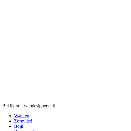
Bekijk ook webdesigners uit
Wateren
Zorgvlied
Boijl