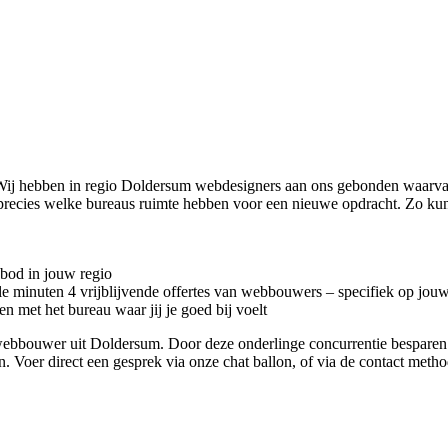
Wij hebben in regio Doldersum
webdesigners aan ons gebonden waarvan
 precies welke bureaus ruimte hebben voor een nieuwe opdracht. Zo ku
nbod in jouw regio
kele minuten 4 vrijblijvende offertes van webbouwers – specifiek op jou
n met het bureau waar jij je goed bij voelt
te webbouwer uit Doldersum. Door deze onderlinge concurrentie bespare
en. Voer direct een gesprek via onze chat ballon, of via de contact met