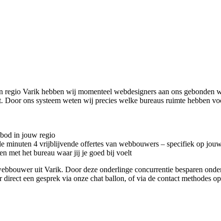
n regio Varik hebben wij momenteel
webdesigners aan ons gebonden wa
ft. Door ons systeem weten wij precies welke bureaus ruimte hebben vo
nbod in jouw regio
kele minuten 4 vrijblijvende offertes van webbouwers – specifiek op jou
n met het bureau waar jij je goed bij voelt
te webbouwer uit Varik. Door deze onderlinge concurrentie besparen ond
r direct een gesprek via onze chat ballon, of via de contact methodes o