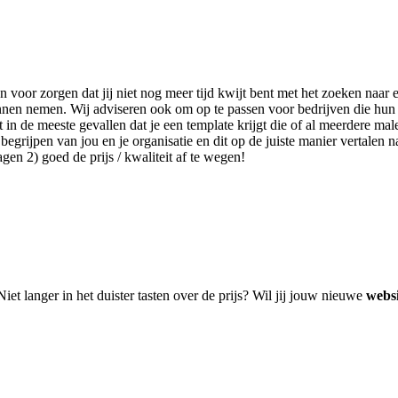
an voor zorgen dat jij niet nog meer tijd kwijt bent met het zoeken na
kunnen nemen. Wij adviseren ook om op te passen voor bedrijven die hun
n de meeste gevallen dat je een template krijgt die of al meerdere male
egrijpen van jou en je organisatie en dit op de juiste manier vertalen n
en 2) goed de prijs / kwaliteit af te wegen!
Niet langer in het duister tasten over de prijs? Wil jij jouw nieuwe
webs