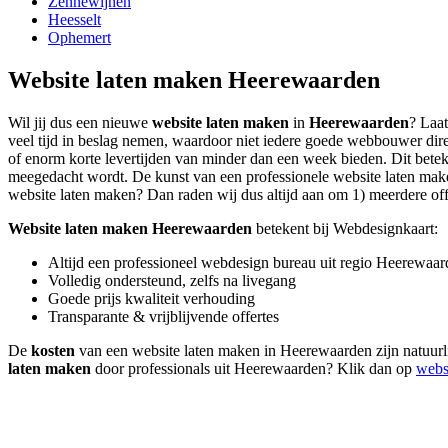
Zennewijnen
Heesselt
Ophemert
Website laten maken Heerewaarden
Wil jij dus een nieuwe
website laten maken
in
Heerewaarden
? Laat
veel tijd in beslag nemen, waardoor niet iedere goede webbouwer dire
of enorm korte levertijden van minder dan een week bieden. Dit beteken
meegedacht wordt. De kunst van een professionele website laten maken l
website laten maken? Dan raden wij dus altijd aan om 1) meerdere offer
Website laten maken Heerewaarden
betekent bij Webdesignkaart:
Altijd een professioneel webdesign bureau uit regio Heerewaa
Volledig ondersteund, zelfs na livegang
Goede prijs kwaliteit verhouding
Transparante & vrijblijvende offertes
De
kosten
van een website laten maken in Heerewaarden zijn natuurli
laten maken
door professionals uit Heerewaarden? Klik dan op
webs