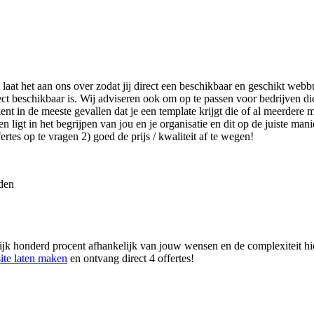
 laat het aan ons over zodat jij direct een beschikbaar en geschikt web
ct beschikbaar is. Wij adviseren ook om op te passen voor bedrijven d
t in de meeste gevallen dat je een template krijgt die of al meerdere ma
igt in het begrijpen van jou en je organisatie en dit op de juiste manie
tes op te vragen 2) goed de prijs / kwaliteit af te wegen!
rden
jk honderd procent afhankelijk van jouw wensen en de complexiteit hier
ite laten maken
en ontvang direct 4 offertes!