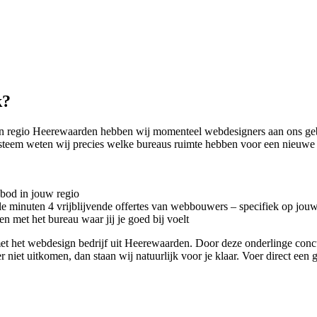
k?
In regio Heerewaarden hebben wij momenteel
webdesigners aan ons ge
steem weten wij precies welke bureaus ruimte hebben voor een nieuwe
nbod in jouw regio
kele minuten 4 vrijblijvende offertes van webbouwers – specifiek op jou
n met het bureau waar jij je goed bij voelt
act met het webdesign bedrijf uit Heerewaarden. Door deze onderlinge co
r niet uitkomen, dan staan wij natuurlijk voor je klaar. Voer direct een