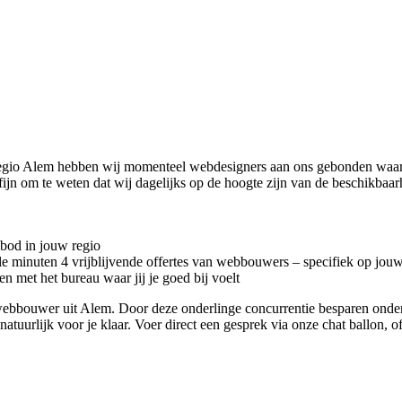
regio Alem hebben wij momenteel
webdesigners aan ons gebonden waarv
ijn om te weten dat wij dagelijks op de hoogte zijn van de beschikba
nbod in jouw regio
kele minuten 4 vrijblijvende offertes van webbouwers – specifiek op jou
n met het bureau waar jij je goed bij voelt
te webbouwer uit Alem. Door deze onderlinge concurrentie besparen ond
natuurlijk voor je klaar. Voer direct een gesprek via onze chat ballon, 