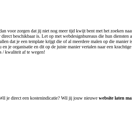
 dan voor zorgen dat jij niet nog meer tijd kwijt bent met het zoeken 
 direct beschikbaar is. Let op met webdesignbureaus die hun diensten 
len dat je een template krijgt die of al meerdere malen op die manier i
u en je organisatie en dit op de juiste manier vertalen naar een krachti
s / kwaliteit af te wegen!
Wil je direct een kostenindicatie? Wil jij jouw nieuwe
website laten m