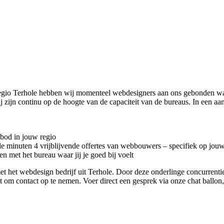
regio Terhole hebben wij momenteel
webdesigners aan ons gebonden waa
ij zijn continu op de hoogte van de capaciteit van de bureaus. In een 
nbod in jouw regio
kele minuten 4 vrijblijvende offertes van webbouwers – specifiek op jou
n met het bureau waar jij je goed bij voelt
ct met het webdesign bedrijf uit Terhole. Door deze onderlinge concurren
iet om contact op te nemen. Voer direct een gesprek via onze chat ballo