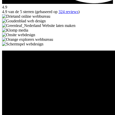
4.9
4.9 van de 5 sterren (gebaseerd op
324 reviews
)