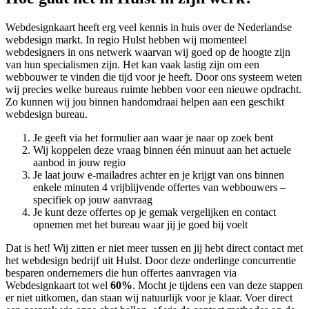
Webdesignkaart heeft erg veel kennis in huis over de Nederlandse
webdesign markt. In regio Hulst hebben wij momenteel
webdesigners in ons netwerk waarvan wij goed op de hoogte zijn
van hun specialismen zijn. Het kan vaak lastig zijn om een
webbouwer te vinden die tijd voor je heeft. Door ons systeem weten
wij precies welke bureaus ruimte hebben voor een nieuwe opdracht.
Zo kunnen wij jou binnen handomdraai helpen aan een geschikt
webdesign bureau.
Je geeft via het formulier aan waar je naar op zoek bent
Wij koppelen deze vraag binnen één minuut aan het actuele
aanbod in jouw regio
Je laat jouw e-mailadres achter en je krijgt van ons binnen
enkele minuten 4 vrijblijvende offertes van webbouwers –
specifiek op jouw aanvraag
Je kunt deze offertes op je gemak vergelijken en contact
opnemen met het bureau waar jij je goed bij voelt
Dat is het! Wij zitten er niet meer tussen en jij hebt direct contact met
het webdesign bedrijf uit Hulst. Door deze onderlinge concurrentie
besparen ondernemers die hun offertes aanvragen via
Webdesignkaart tot wel
60%
. Mocht je tijdens een van deze stappen
er niet uitkomen, dan staan wij natuurlijk voor je klaar. Voer direct