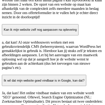
website met maar een klein aantal pagina’s kan bijvoorbeeld al klaar
zijn binnen 2 weken. De opzet van een website op maat kan
afhankelijk van de complexiteit zelfs meerdere maanden in beslag
nemen. Door ons offerteformulier in te vullen heb je echter direct
inzicht in de doorlooptijd!
Kan ik mijn website zelf nog aanpassen na oplevering
a, dat kan! Al onze webbouwers werken met een
gebruiksvriendelijk CMS (beheersysteem), waarvan WordPress het
gemakkelijkst in gebruik is. Hierdoor kan jij straks zelf je teksten en
afbeeldingen aanpassen. Let bij het aanvragen van een maatwerk
oplossing wel op dat je aangeeft hoe je de website wenst te
gebruiken aan de achterkant (dus het toevoegen van nieuwe
pagina’s etc).
Ik wil dat mijn website goed vindbaar is in Google, kan dat?
Ja, dat kan! Het online vindbaar maken van een website wordt
‘SEO’ genoemd. Oftewel, Search Engine Optimization (NL:
Zoekmachine Optimalisatie). Dit proces bestaat uit twee onderdelen: