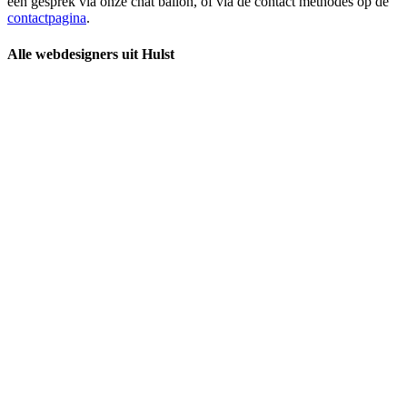
een gesprek via onze chat ballon, of via de contact methodes op de
contactpagina
.
Alle webdesigners uit Hulst