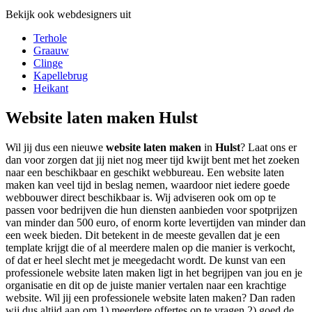
Bekijk ook webdesigners uit
Terhole
Graauw
Clinge
Kapellebrug
Heikant
Website laten maken Hulst
Wil jij dus een nieuwe
website laten maken
in
Hulst
? Laat ons er
dan voor zorgen dat jij niet nog meer tijd kwijt bent met het zoeken
naar een beschikbaar en geschikt webbureau. Een website laten
maken kan veel tijd in beslag nemen, waardoor niet iedere goede
webbouwer direct beschikbaar is. Wij adviseren ook om op te
passen voor bedrijven die hun diensten aanbieden voor spotprijzen
van minder dan 500 euro, of enorm korte levertijden van minder dan
een week bieden. Dit betekent in de meeste gevallen dat je een
template krijgt die of al meerdere malen op die manier is verkocht,
of dat er heel slecht met je meegedacht wordt. De kunst van een
professionele website laten maken ligt in het begrijpen van jou en je
organisatie en dit op de juiste manier vertalen naar een krachtige
website. Wil jij een professionele website laten maken? Dan raden
wij dus altijd aan om 1) meerdere offertes op te vragen 2) goed de