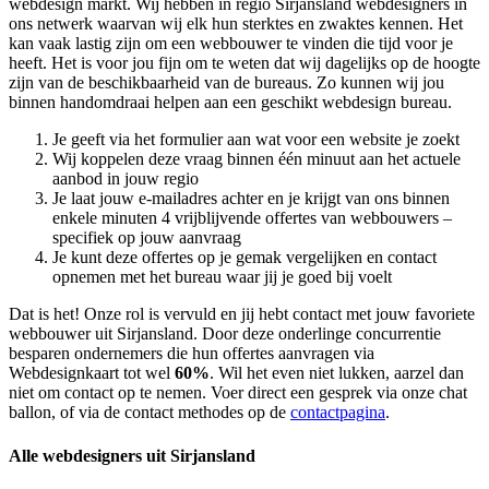
webdesign markt. Wij hebben in regio Sirjansland
webdesigners in
ons netwerk waarvan wij elk hun sterktes en zwaktes kennen. Het
kan vaak lastig zijn om een webbouwer te vinden die tijd voor je
heeft. Het is voor jou fijn om te weten dat wij dagelijks op de hoogte
zijn van de beschikbaarheid van de bureaus. Zo kunnen wij jou
binnen handomdraai helpen aan een geschikt webdesign bureau.
Je geeft via het formulier aan wat voor een website je zoekt
Wij koppelen deze vraag binnen één minuut aan het actuele
aanbod in jouw regio
Je laat jouw e-mailadres achter en je krijgt van ons binnen
enkele minuten 4 vrijblijvende offertes van webbouwers –
specifiek op jouw aanvraag
Je kunt deze offertes op je gemak vergelijken en contact
opnemen met het bureau waar jij je goed bij voelt
Dat is het! Onze rol is vervuld en jij hebt contact met jouw favoriete
webbouwer uit Sirjansland. Door deze onderlinge concurrentie
besparen ondernemers die hun offertes aanvragen via
Webdesignkaart tot wel
60%
. Wil het even niet lukken, aarzel dan
niet om contact op te nemen. Voer direct een gesprek via onze chat
ballon, of via de contact methodes op de
contactpagina
.
Alle webdesigners uit Sirjansland