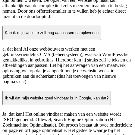
zijn binnen 2 weken. De opzet van een website op maat kan
afhankelijk van de complexiteit zelfs meerdere maanden in beslag
nemen. Door ons offerteformulier in te vullen heb je echter direct
inzicht in de doorlooptijd!
Kan ik mijn website zelf nog aanpassen na oplevering
a, dat kan! Al onze webbouwers werken met een
gebruiksvriendelijk CMS (beheersysteem), waarvan WordPress het
gemakkelijkst in gebruik is. Hierdoor kan jij straks zelf je teksten en
afbeeldingen aanpassen. Let bij het aanvragen van een maatwerk
oplossing wel op dat je aangeeft hoe je de website wenst te
gebruiken aan de achterkant (dus het toevoegen van nieuwe
pagina’s etc).
Ik wil dat mijn website goed vindbaar is in Google, kan dat?
Ja, dat kan! Het online vindbaar maken van een website wordt
‘SEO’ genoemd. Oftewel, Search Engine Optimization (NL:
Zoekmachine Optimalisatie). Dit proces bestaat uit twee onderdelen:
on-page en off-page optimalisatie. Het gedeelte waar je bij het