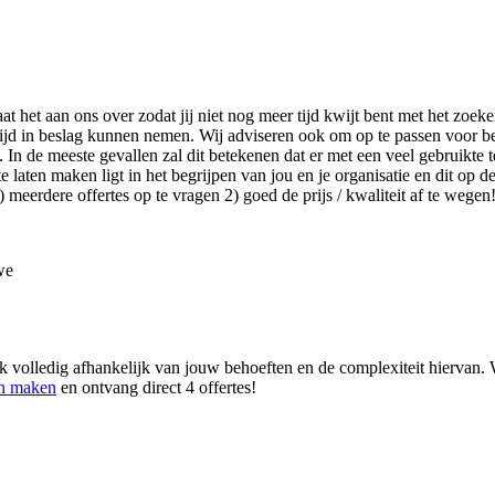
aat het aan ons over zodat jij niet nog meer tijd kwijt bent met het zo
tijd in beslag kunnen nemen. Wij adviseren ook om op te passen voor b
In de meeste gevallen zal dit betekenen dat er met een veel gebruikte t
aten maken ligt in het begrijpen van jou en je organisatie en dit op de 
meerdere offertes op te vragen 2) goed de prijs / kwaliteit af te wegen
we
volledig afhankelijk van jouw behoeften en de complexiteit hiervan. W
en maken
en ontvang direct 4 offertes!