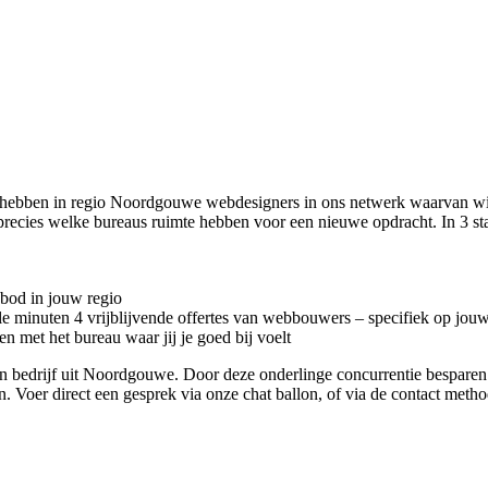
j hebben in regio Noordgouwe
webdesigners in ons netwerk waarvan wi
precies welke bureaus ruimte hebben voor een nieuwe opdracht. In 3 s
nbod in jouw regio
kele minuten 4 vrijblijvende offertes van webbouwers – specifiek op jou
n met het bureau waar jij je goed bij voelt
sign bedrijf uit Noordgouwe. Door deze onderlinge concurrentie bespare
en. Voer direct een gesprek via onze chat ballon, of via de contact met