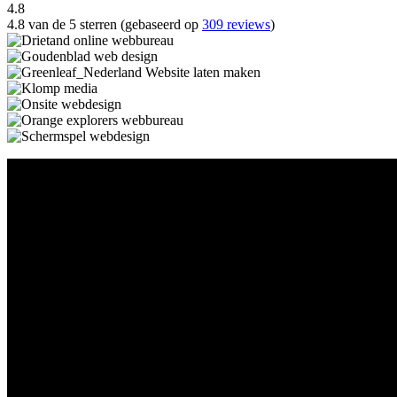
4.8
4.8 van de 5 sterren (gebaseerd op
309 reviews
)