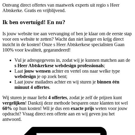
Ontvang direct offertes van maatwerk experts uit regio s Heer
Abtskerke. Gratis en vrijblijvend.
Ik ben overtuigd! En nu?
Is jouw website toe aan vervanging of ben je klaar om de eerste stap
voor een website te zetten? Wacht dan niet langer en krijg direct
inzicht in de kosten! Onze s Heer Abtskerkese specialisten Gaan
100% voor kwaliteit, gegarandeerd!
Vul je adresgegevens in, zodat wij je kunnen matchen aan de
s Heer Abtskerkese webdesign professionals
;
Laat
jouw wensen
achter en vertel ons naar welke type
webdesign
je op zoek bent;
Laat jouw mailadres achter en wij sturen je
binnen één
minuut 4 offertes
.
Wij sturen je maar liefst
4 offertes
, zodat je zelf de prijzen kunt
vergelijken
! Dankzij deze methode besparen onze klanten tot wel
60%
op hun kosten! Wil je dus een
exacte prijs
weten voor jouw
opdracht? Vraag direct een offerte aan en wij geven jou het
antwoord.