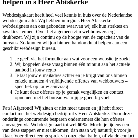
helpen in s Heer Abtskerke
Webdesignkaart heeft heel veel kennis in huis over de Nederlandse
webdesign markt. Wij hebben in regio s Heer Abtskerke
webdesigners aan ons gebonden waarvan wij elk hun sterktes en
zwaktes kennen. Over het algemeen zijn webbouwers erg
drukbezet. Wij zijn continu op de hoogte van de capaciteit van de
bureaus. Zo kunnen wij jou binnen handomdraai helpen aan een
geschikt webdesign bureau.
Je geeft via het formulier aan wat voor een website je zoekt
Wij koppelen deze vraag binnen één minuut aan het actuele
aanbod in jouw regio
Je laat jouw e-mailadres achter en je krijgt van ons binnen
enkele minuten 4 vrijblijvende offertes van webbouwers –
specifiek op jouw aanvraag
Je kunt deze offertes op je gemak vergelijken en contact
opnemen met het bureau waar jij je goed bij voelt
Pats! Afgerond! Wij zitten er niet meer tussen en jij hebt direct
contact met het webdesign bedrijf uit s Heer Abtskerke. Door deze
onderlinge concurrentie besparen ondernemers die hun offertes
aanvragen via Webdesignkaart tot wel
60%
. Mocht je tijdens een
van deze stappen er niet uitkomen, dan staan wij natuurlijk voor je
klaar. Voer direct een gesprek via onze chat ballon, of via de contact