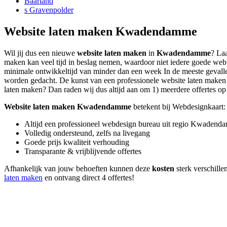
Baarland
s Gravenpolder
Website laten maken Kwadendamme
Wil jij dus een nieuwe
website laten maken
in
Kwadendamme
? Laa
maken kan veel tijd in beslag nemen, waardoor niet iedere goede web
minimale ontwikkeltijd van minder dan een week In de meeste gevallen 
worden gedacht. De kunst van een professionele website laten maken lig
laten maken? Dan raden wij dus altijd aan om 1) meerdere offertes op t
Website laten maken Kwadendamme
betekent bij Webdesignkaart:
Altijd een professioneel webdesign bureau uit regio Kwaden
Volledig ondersteund, zelfs na livegang
Goede prijs kwaliteit verhouding
Transparante & vrijblijvende offertes
Afhankelijk van jouw behoeften kunnen deze
kosten
sterk verschille
laten maken
en ontvang direct 4 offertes!