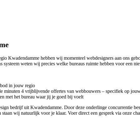
mme
n regio Kwadendamme hebben wij momenteel
webdesigners aan ons gebo
 ons systeem weten wij precies welke bureaus ruimte hebben voor een n
nbod in jouw regio
kele minuten 4 vrijblijvende offertes van webbouwers – specifiek op jou
n met het bureau waar jij je goed bij voelt
ebdesign bedrijf uit Kwadendamme. Door deze onderlinge concurrentie be
 staan wij natuurlijk voor je klaar. Voer direct een gesprek via onze ch