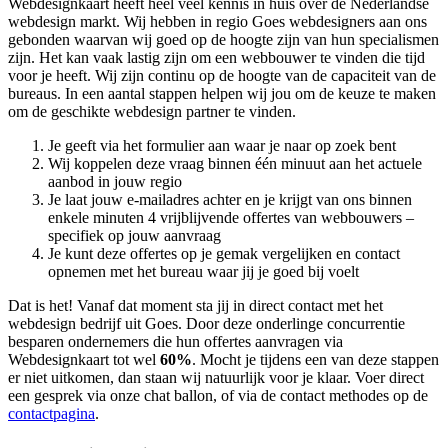
Webdesignkaart heeft heel veel kennis in huis over de Nederlandse
webdesign markt. Wij hebben in regio Goes
webdesigners aan ons
gebonden waarvan wij goed op de hoogte zijn van hun specialismen
zijn. Het kan vaak lastig zijn om een webbouwer te vinden die tijd
voor je heeft. Wij zijn continu op de hoogte van de capaciteit van de
bureaus. In een aantal stappen helpen wij jou om de keuze te maken
om de geschikte webdesign partner te vinden.
Je geeft via het formulier aan waar je naar op zoek bent
Wij koppelen deze vraag binnen één minuut aan het actuele
aanbod in jouw regio
Je laat jouw e-mailadres achter en je krijgt van ons binnen
enkele minuten 4 vrijblijvende offertes van webbouwers –
specifiek op jouw aanvraag
Je kunt deze offertes op je gemak vergelijken en contact
opnemen met het bureau waar jij je goed bij voelt
Dat is het! Vanaf dat moment sta jij in direct contact met het
webdesign bedrijf uit Goes. Door deze onderlinge concurrentie
besparen ondernemers die hun offertes aanvragen via
Webdesignkaart tot wel
60%
. Mocht je tijdens een van deze stappen
er niet uitkomen, dan staan wij natuurlijk voor je klaar. Voer direct
een gesprek via onze chat ballon, of via de contact methodes op de
contactpagina
.