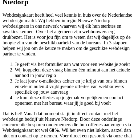
Niedorp
Webdesignkaart heeft heel veel kennis in huis over de Nederlandse
webdesign markt. Wij hebben in regio Nieuwe Niedorp
webdesigners in ons netwerk waarvan wij elk hun sterktes en
zwaktes kennen. Over het algemeen zijn webbouwers erg
drukbezet. Het is voor jou fijn om te weten dat wij dagelijks op de
hoogte zijn van de beschikbaarheid van de bureaus. In 3 stappen
helpen wij jou om de keuze te maken om de geschikte webdesign
partner te vinden.
Je geeft via het formulier aan wat voor een website je zoekt
Wij koppelen deze vraag binnen één minuut aan het actuele
aanbod in jouw regio
Je laat jouw e-mailadres achter en je krijgt van ons binnen
enkele minuten 4 vrijblijvende offertes van webbouwers –
specifiek op jouw aanvraag
Je kunt deze offertes op je gemak vergelijken en contact
opnemen met het bureau waar jij je goed bij voelt
Dat is het! Vanaf dat moment sta jij in direct contact met het
webdesign bedrijf uit Nieuwe Niedorp. Door deze onderlinge
concurrentie besparen ondernemers die hun offertes aanvragen via
Webdesignkaart tot wel
60%
. Wil het even niet lukken, aarzel dan
niet om contact op te nemen. Voer direct een gesprek via onze chat