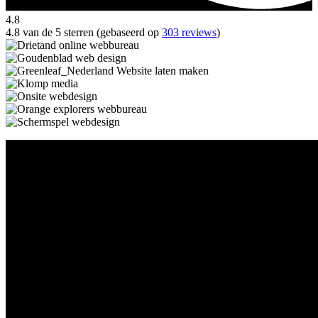
4.8
4.8 van de 5 sterren (gebaseerd op
303 reviews
)