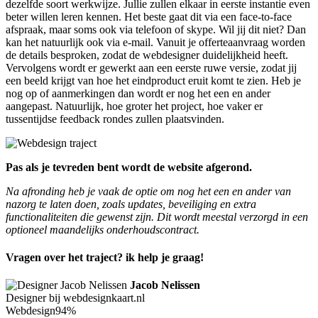
dezelfde soort werkwijze. Jullie zullen elkaar in eerste instantie even
beter willen leren kennen. Het beste gaat dit via een face-to-face
afspraak, maar soms ook via telefoon of skype. Wil jij dit niet? Dan
kan het natuurlijk ook via e-mail. Vanuit je offerteaanvraag worden
de details besproken, zodat de webdesigner duidelijkheid heeft.
Vervolgens wordt er gewerkt aan een eerste ruwe versie, zodat jij
een beeld krijgt van hoe het eindproduct eruit komt te zien. Heb je
nog op of aanmerkingen dan wordt er nog het een en ander
aangepast. Natuurlijk, hoe groter het project, hoe vaker er
tussentijdse feedback rondes zullen plaatsvinden.
Pas als je tevreden bent wordt de website afgerond.
Na afronding heb je vaak de optie om nog het een en ander van
nazorg te laten doen, zoals updates, beveiliging en extra
functionaliteiten die gewenst zijn. Dit wordt meestal verzorgd in een
optioneel maandelijks onderhoudscontract.
Vragen over het traject? ik help je graag!
Jacob Nelissen
Designer bij webdesignkaart.nl
Webdesign
94%