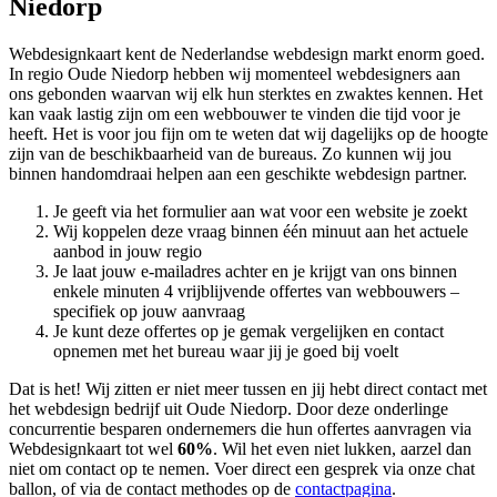
Niedorp
Webdesignkaart kent de Nederlandse webdesign markt enorm goed.
In regio Oude Niedorp hebben wij momenteel
webdesigners aan
ons gebonden waarvan wij elk hun sterktes en zwaktes kennen. Het
kan vaak lastig zijn om een webbouwer te vinden die tijd voor je
heeft. Het is voor jou fijn om te weten dat wij dagelijks op de hoogte
zijn van de beschikbaarheid van de bureaus. Zo kunnen wij jou
binnen handomdraai helpen aan een geschikte webdesign partner.
Je geeft via het formulier aan wat voor een website je zoekt
Wij koppelen deze vraag binnen één minuut aan het actuele
aanbod in jouw regio
Je laat jouw e-mailadres achter en je krijgt van ons binnen
enkele minuten 4 vrijblijvende offertes van webbouwers –
specifiek op jouw aanvraag
Je kunt deze offertes op je gemak vergelijken en contact
opnemen met het bureau waar jij je goed bij voelt
Dat is het! Wij zitten er niet meer tussen en jij hebt direct contact met
het webdesign bedrijf uit Oude Niedorp. Door deze onderlinge
concurrentie besparen ondernemers die hun offertes aanvragen via
Webdesignkaart tot wel
60%
. Wil het even niet lukken, aarzel dan
niet om contact op te nemen. Voer direct een gesprek via onze chat
ballon, of via de contact methodes op de
contactpagina
.