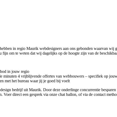
 hebben in regio Maurik
webdesigners aan ons gebonden waarvan wij goe
jou fijn om te weten dat wij dagelijks op de hoogte zijn van de beschi
nbod in jouw regio
kele minuten 4 vrijblijvende offertes van webbouwers – specifiek op jou
n met het bureau waar jij je goed bij voelt
ebdesign bedrijf uit Maurik. Door deze onderlinge concurrentie bespare
en. Voer direct een gesprek via onze chat ballon, of via de contact met