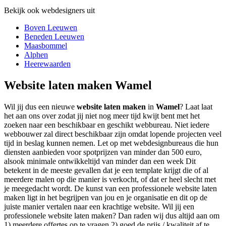
Bekijk ook webdesigners uit
Boven Leeuwen
Beneden Leeuwen
Maasbommel
Alphen
Heerewaarden
Website laten maken Wamel
Wil jij dus een nieuwe
website laten maken
in
Wamel
? Laat laat
het aan ons over zodat jij niet nog meer tijd kwijt bent met het
zoeken naar een beschikbaar en geschikt webbureau. Niet iedere
webbouwer zal direct beschikbaar zijn omdat lopende projecten veel
tijd in beslag kunnen nemen. Let op met webdesignbureaus die hun
diensten aanbieden voor spotprijzen van minder dan 500 euro,
alsook minimale ontwikkeltijd van minder dan een week Dit
betekent in de meeste gevallen dat je een template krijgt die of al
meerdere malen op die manier is verkocht, of dat er heel slecht met
je meegedacht wordt. De kunst van een professionele website laten
maken ligt in het begrijpen van jou en je organisatie en dit op de
juiste manier vertalen naar een krachtige website. Wil jij een
professionele website laten maken? Dan raden wij dus altijd aan om
1) meerdere offertes op te vragen 2) goed de prijs / kwaliteit af te