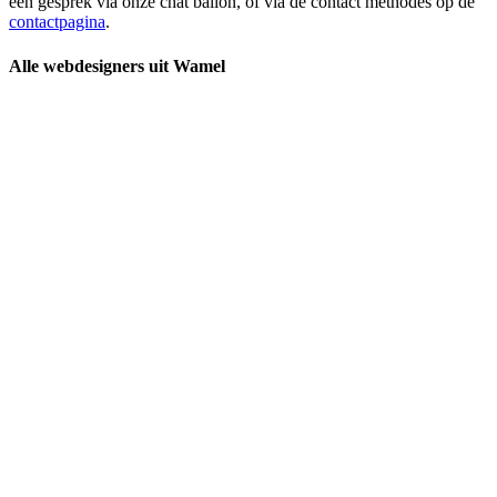
een gesprek via onze chat ballon, of via de contact methodes op de
contactpagina
.
Alle webdesigners uit Wamel