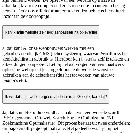
zijn binnen 2 weken. De opzet van een website op maat kan
afhankelijk van de complexiteit zelfs meerdere maanden in beslag
nemen. Door ons offerteformulier in te vullen heb je echter direct
inzicht in de doorlooptijd!
Kan ik mijn website zelf nog aanpassen na oplevering
a, dat kan! Al onze webbouwers werken met een
gebruiksvriendelijk CMS (beheersysteem), waarvan WordPress het
gemakkelijkst in gebruik is. Hierdoor kan jij straks zelf je teksten en
afbeeldingen aanpassen. Let bij het aanvragen van een maatwerk
oplossing wel op dat je aangeeft hoe je de website wenst te
gebruiken aan de achterkant (dus het toevoegen van nieuwe
pagina’s etc).
Ik wil dat mijn website goed vindbaar is in Google, kan dat?
Ja, dat kan! Het online vindbaar maken van een website wordt
‘SEO’ genoemd. Oftewel, Search Engine Optimization (NL:
Zoekmachine Optimalisatie). Dit proces bestaat uit twee onderdelen:
on-page en off-page optimalisatie. Het gedeelte waar je bij het