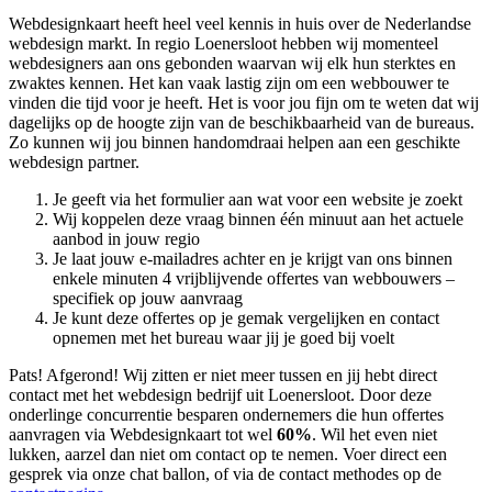
Webdesignkaart heeft heel veel kennis in huis over de Nederlandse
webdesign markt. In regio Loenersloot hebben wij momenteel
webdesigners aan ons gebonden waarvan wij elk hun sterktes en
zwaktes kennen. Het kan vaak lastig zijn om een webbouwer te
vinden die tijd voor je heeft. Het is voor jou fijn om te weten dat wij
dagelijks op de hoogte zijn van de beschikbaarheid van de bureaus.
Zo kunnen wij jou binnen handomdraai helpen aan een geschikte
webdesign partner.
Je geeft via het formulier aan wat voor een website je zoekt
Wij koppelen deze vraag binnen één minuut aan het actuele
aanbod in jouw regio
Je laat jouw e-mailadres achter en je krijgt van ons binnen
enkele minuten 4 vrijblijvende offertes van webbouwers –
specifiek op jouw aanvraag
Je kunt deze offertes op je gemak vergelijken en contact
opnemen met het bureau waar jij je goed bij voelt
Pats! Afgerond! Wij zitten er niet meer tussen en jij hebt direct
contact met het webdesign bedrijf uit Loenersloot. Door deze
onderlinge concurrentie besparen ondernemers die hun offertes
aanvragen via Webdesignkaart tot wel
60%
. Wil het even niet
lukken, aarzel dan niet om contact op te nemen. Voer direct een
gesprek via onze chat ballon, of via de contact methodes op de