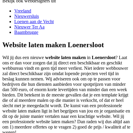
Bekijk ook webdesigners uit
Vreeland
Nieuwersluis
Loenen aan de Vecht
Nieuwer Ter Aa
Baambrugge
Website laten maken Loenersloot
Wil jij dus een nieuwe
website laten maken
in
Loenersloot
? Laat
ons er dan voor zorgen dat jij direct een beschikbaar en geschikt
webbureau vindt en geen tijd meer verliest. Niet iedere webbouwer
zal direct beschikbaar zijn omdat lopende projecten veel tijd in
beslag kunnen nemen. Wij adviseren ook om op te passen voor
bedrijven die hun diensten aanbieden voor spotprijzen van minder
dan 500 euro, of enorm korte levertijden van minder dan een week
bieden. Dit betekent in de meeste gevallen dat je een template krijgt
die of al meerdere malen op die manier is verkocht, of dat er heel
slecht met je meegedacht wordt. De kunst van een professionele
website laten maken ligt in het begrijpen van jou en je organisatie en
dit op de juiste manier vertalen naar een krachtige website. Wil jij
een professionele website laten maken? Dan raden wij dus altijd aan
om 1) meerdere offertes op te vragen 2) goed de prijs / kwaliteit af te
wegen!