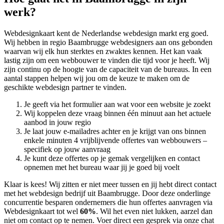
werk?
Webdesignkaart kent de Nederlandse webdesign markt erg goed.
Wij hebben in regio Baambrugge
webdesigners aan ons gebonden
waarvan wij elk hun sterktes en zwaktes kennen. Het kan vaak
lastig zijn om een webbouwer te vinden die tijd voor je heeft. Wij
zijn continu op de hoogte van de capaciteit van de bureaus. In een
aantal stappen helpen wij jou om de keuze te maken om de
geschikte webdesign partner te vinden.
Je geeft via het formulier aan wat voor een website je zoekt
Wij koppelen deze vraag binnen één minuut aan het actuele
aanbod in jouw regio
Je laat jouw e-mailadres achter en je krijgt van ons binnen
enkele minuten 4 vrijblijvende offertes van webbouwers –
specifiek op jouw aanvraag
Je kunt deze offertes op je gemak vergelijken en contact
opnemen met het bureau waar jij je goed bij voelt
Klaar is kees! Wij zitten er niet meer tussen en jij hebt direct contact
met het webdesign bedrijf uit Baambrugge. Door deze onderlinge
concurrentie besparen ondernemers die hun offertes aanvragen via
Webdesignkaart tot wel
60%
. Wil het even niet lukken, aarzel dan
niet om contact op te nemen. Voer direct een gesprek via onze chat