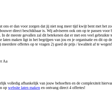
at ons er dan voor zorgen dat jij niet nog meer tijd kwijt bent met het
bouwer direct beschikbaar is. Wij adviseren ook om op te passen voor 
In de meeste gevallen zal dit betekenen dat er met een veel gebruikte t
aten maken ligt in het begrijpen van jou en je organisatie en dit op de 
meerdere offertes op te vragen 2) goed de prijs / kwaliteit af te wegen
er Aa
jk volledig afhankelijk van jouw behoeften en de complexiteit hiervan. 
an op
website laten maken
en ontvang direct 4 offertes!