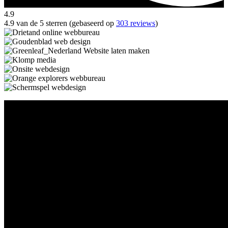
4.9
4.9 van de 5 sterren (gebaseerd op
303 reviews
)