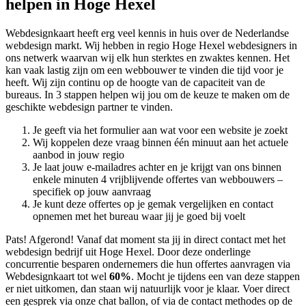
helpen in Hoge Hexel
Webdesignkaart heeft erg veel kennis in huis over de Nederlandse
webdesign markt. Wij hebben in regio Hoge Hexel
webdesigners in
ons netwerk waarvan wij elk hun sterktes en zwaktes kennen. Het
kan vaak lastig zijn om een webbouwer te vinden die tijd voor je
heeft. Wij zijn continu op de hoogte van de capaciteit van de
bureaus. In 3 stappen helpen wij jou om de keuze te maken om de
geschikte webdesign partner te vinden.
Je geeft via het formulier aan wat voor een website je zoekt
Wij koppelen deze vraag binnen één minuut aan het actuele
aanbod in jouw regio
Je laat jouw e-mailadres achter en je krijgt van ons binnen
enkele minuten 4 vrijblijvende offertes van webbouwers –
specifiek op jouw aanvraag
Je kunt deze offertes op je gemak vergelijken en contact
opnemen met het bureau waar jij je goed bij voelt
Pats! Afgerond! Vanaf dat moment sta jij in direct contact met het
webdesign bedrijf uit Hoge Hexel. Door deze onderlinge
concurrentie besparen ondernemers die hun offertes aanvragen via
Webdesignkaart tot wel
60%
. Mocht je tijdens een van deze stappen
er niet uitkomen, dan staan wij natuurlijk voor je klaar. Voer direct
een gesprek via onze chat ballon, of via de contact methodes op de