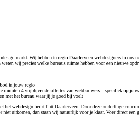
ebdesign markt. Wij hebben in regio Daarlerveen
webdesigners in ons n
 weten wij precies welke bureaus ruimte hebben voor een nieuwe opdr
nbod in jouw regio
kele minuten 4 vrijblijvende offertes van webbouwers – specifiek op jou
n met het bureau waar jij je goed bij voelt
ct met het webdesign bedrijf uit Daarlerveen. Door deze onderlinge conc
r niet uitkomen, dan staan wij natuurlijk voor je klaar. Voer direct een