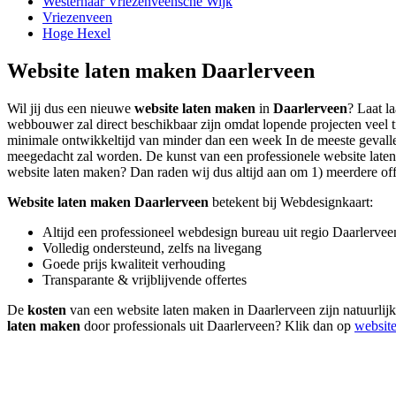
Westerhaar Vriezenveensche Wijk
Vriezenveen
Hoge Hexel
Website laten maken Daarlerveen
Wil jij dus een nieuwe
website laten maken
in
Daarlerveen
? Laat l
webbouwer zal direct beschikbaar zijn omdat lopende projecten veel 
minimale ontwikkeltijd van minder dan een week In de meeste gevallen
meegedacht zal worden. De kunst van een professionele website laten ma
website laten maken? Dan raden wij dus altijd aan om 1) meerdere offer
Website laten maken Daarlerveen
betekent bij Webdesignkaart:
Altijd een professioneel webdesign bureau uit regio Daarlervee
Volledig ondersteund, zelfs na livegang
Goede prijs kwaliteit verhouding
Transparante & vrijblijvende offertes
De
kosten
van een website laten maken in Daarlerveen zijn natuurlijk
laten maken
door professionals uit Daarlerveen? Klik dan op
websit