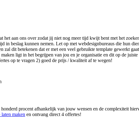
aat het aan ons over zodat jij niet nog meer tijd kwijt bent met het zoe
tijd in beslag kunnen nemen. Let op met webdesignbureaus die hun die
 zal dit betekenen dat er met een veel gebruikte template gewerkt gaat 
ken ligt in het begrijpen van jou en je organisatie en dit op de juiste 
tes op te vragen 2) goed de prijs / kwaliteit af te wegen!
n
 honderd procent afhankelijk van jouw wensen en de complexiteit hierva
e laten maken
en ontvang direct 4 offertes!