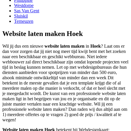
Philippine
Westdorpe
Sas Van Gent
Sluiskil
Terneuzen
Website laten maken Hoek
Wil jij dus een nieuwe
website laten maken
in
Hoek
? Laat ons er
dan voor zorgen dat jij niet nog meer tijd kwijt bent met het zoeken
naar een beschikbaar en geschikt webbureau. Niet iedere
webbouwer zal direct beschikbaar zijn omdat lopende projecten veel
tijd in beslag kunnen nemen. Let op met webdesignbureaus die hun
diensten aanbieden voor spotprijzen van minder dan 500 euro,
alsook minimale ontwikkeltijd van minder dan een week Dit
betekent in de meeste gevallen dat je een template krijgt die of al
meerdere malen op die manier is verkocht, of dat er heel slecht met
je meegedacht wordt. De kunst van een professionele website laten
maken ligt in het begrijpen van jou en je organisatie en dit op de
juiste manier vertalen naar een krachtige website. Wil jij een
professionele website laten maken? Dan raden wij dus altijd aan om
1) meerdere offertes op te vragen 2) goed de prijs / kwaliteit af te
wegen!
Website laten maken Hoek
betekent bij Webdesignkaart: