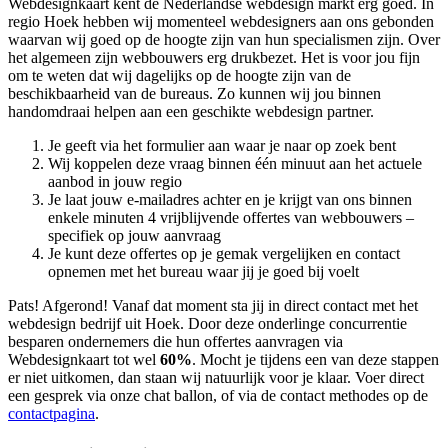
Webdesignkaart kent de Nederlandse webdesign markt erg goed. In
regio Hoek hebben wij momenteel
webdesigners aan ons gebonden
waarvan wij goed op de hoogte zijn van hun specialismen zijn. Over
het algemeen zijn webbouwers erg drukbezet. Het is voor jou fijn
om te weten dat wij dagelijks op de hoogte zijn van de
beschikbaarheid van de bureaus. Zo kunnen wij jou binnen
handomdraai helpen aan een geschikte webdesign partner.
Je geeft via het formulier aan waar je naar op zoek bent
Wij koppelen deze vraag binnen één minuut aan het actuele
aanbod in jouw regio
Je laat jouw e-mailadres achter en je krijgt van ons binnen
enkele minuten 4 vrijblijvende offertes van webbouwers –
specifiek op jouw aanvraag
Je kunt deze offertes op je gemak vergelijken en contact
opnemen met het bureau waar jij je goed bij voelt
Pats! Afgerond! Vanaf dat moment sta jij in direct contact met het
webdesign bedrijf uit Hoek. Door deze onderlinge concurrentie
besparen ondernemers die hun offertes aanvragen via
Webdesignkaart tot wel
60%
. Mocht je tijdens een van deze stappen
er niet uitkomen, dan staan wij natuurlijk voor je klaar. Voer direct
een gesprek via onze chat ballon, of via de contact methodes op de
contactpagina
.