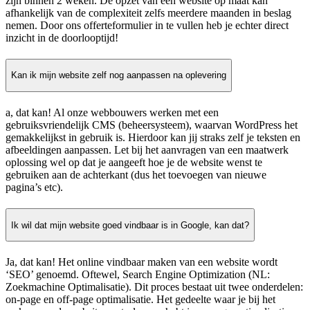
zijn binnen 2 weken. De opzet van een website op maat kan
afhankelijk van de complexiteit zelfs meerdere maanden in beslag
nemen. Door ons offerteformulier in te vullen heb je echter direct
inzicht in de doorlooptijd!
Kan ik mijn website zelf nog aanpassen na oplevering
a, dat kan! Al onze webbouwers werken met een
gebruiksvriendelijk CMS (beheersysteem), waarvan WordPress het
gemakkelijkst in gebruik is. Hierdoor kan jij straks zelf je teksten en
afbeeldingen aanpassen. Let bij het aanvragen van een maatwerk
oplossing wel op dat je aangeeft hoe je de website wenst te
gebruiken aan de achterkant (dus het toevoegen van nieuwe
pagina’s etc).
Ik wil dat mijn website goed vindbaar is in Google, kan dat?
Ja, dat kan! Het online vindbaar maken van een website wordt
‘SEO’ genoemd. Oftewel, Search Engine Optimization (NL:
Zoekmachine Optimalisatie). Dit proces bestaat uit twee onderdelen:
on-page en off-page optimalisatie. Het gedeelte waar je bij het