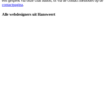
een gesprek via onze chat ballon, of via de contact methodes op de
contactpagina
.
Alle webdesigners uit Hansweert