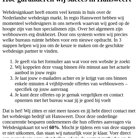
Webdesignkaart heeft enorm veel kennis in huis over de
Nederlandse webdesign markt. In regio Hansweert hebben wij
momenteel
webdesigners in ons netwerk waarvan wij goed op de
hoogte zijn van hun specialismen zijn. Over het algemeen zijn
webbouwers erg drukbezet. Door ons systeem weten wij precies
welke bureaus ruimte hebben voor een nieuwe opdracht. In 3
stappen helpen wij jou om de keuze te maken om de geschikte
webdesign partner te vinden.
Je geeft via het formulier aan wat voor een website je zoekt
Wij koppelen deze vraag binnen één minuut aan het actuele
aanbod in jouw regio
Je laat jouw e-mailadres achter en je krijgt van ons binnen
enkele minuten 4 vrijblijvende offertes van webbouwers –
specifiek op jouw aanvraag
Je kunt deze offertes op je gemak vergelijken en contact
opnemen met het bureau waar jij je goed bij voelt
Dat is het! Wij zitten er niet meer tussen en jij hebt direct contact met
het webdesign bedrijf uit Hansweert. Door deze onderlinge
concurrentie besparen ondernemers die hun offertes aanvragen via
Webdesignkaart tot wel
60%
. Mocht je tijdens een van deze stappen
er niet uitkomen, dan staan wij natuurlijk voor je klaar. Voer direct