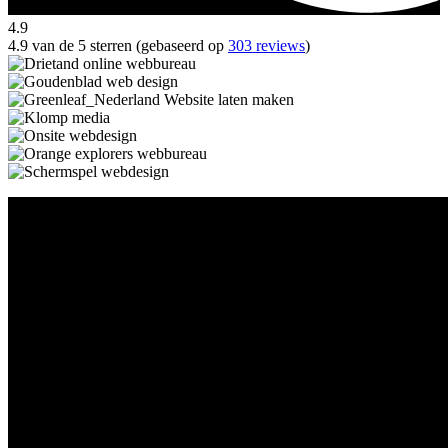
4.9
4.9 van de 5 sterren (gebaseerd op
303 reviews
)