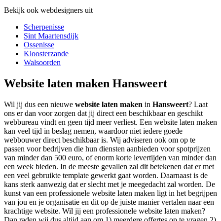
Bekijk ook webdesigners uit
Scherpenisse
Sint Maartensdijk
Ossenisse
Kloosterzande
Walsoorden
Website laten maken Hansweert
Wil jij dus een nieuwe
website laten maken
in
Hansweert
? Laat
ons er dan voor zorgen dat jij direct een beschikbaar en geschikt
webbureau vindt en geen tijd meer verliest. Een website laten maken
kan veel tijd in beslag nemen, waardoor niet iedere goede
webbouwer direct beschikbaar is. Wij adviseren ook om op te
passen voor bedrijven die hun diensten aanbieden voor spotprijzen
van minder dan 500 euro, of enorm korte levertijden van minder dan
een week bieden. In de meeste gevallen zal dit betekenen dat er met
een veel gebruikte template gewerkt gaat worden. Daarnaast is de
kans sterk aanwezig dat er slecht met je meegedacht zal worden. De
kunst van een professionele website laten maken ligt in het begrijpen
van jou en je organisatie en dit op de juiste manier vertalen naar een
krachtige website. Wil jij een professionele website laten maken?
Dan raden wij dus altijd aan om 1) meerdere offertes op te vragen 2)