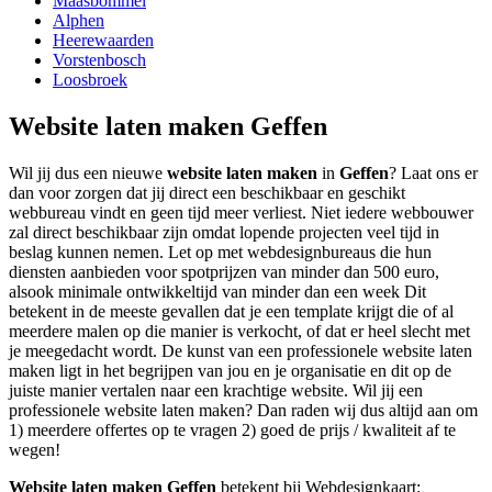
Maasbommel
Alphen
Heerewaarden
Vorstenbosch
Loosbroek
Website laten maken Geffen
Wil jij dus een nieuwe
website laten maken
in
Geffen
? Laat ons er
dan voor zorgen dat jij direct een beschikbaar en geschikt
webbureau vindt en geen tijd meer verliest. Niet iedere webbouwer
zal direct beschikbaar zijn omdat lopende projecten veel tijd in
beslag kunnen nemen. Let op met webdesignbureaus die hun
diensten aanbieden voor spotprijzen van minder dan 500 euro,
alsook minimale ontwikkeltijd van minder dan een week Dit
betekent in de meeste gevallen dat je een template krijgt die of al
meerdere malen op die manier is verkocht, of dat er heel slecht met
je meegedacht wordt. De kunst van een professionele website laten
maken ligt in het begrijpen van jou en je organisatie en dit op de
juiste manier vertalen naar een krachtige website. Wil jij een
professionele website laten maken? Dan raden wij dus altijd aan om
1) meerdere offertes op te vragen 2) goed de prijs / kwaliteit af te
wegen!
Website laten maken Geffen
betekent bij Webdesignkaart: