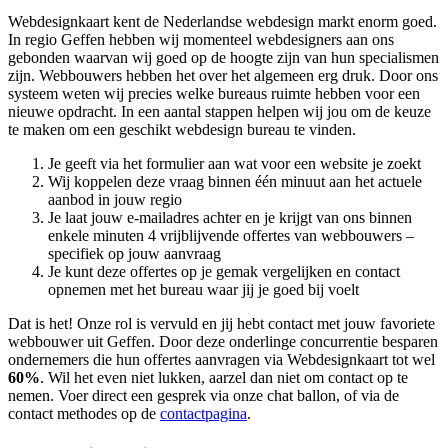
Webdesignkaart kent de Nederlandse webdesign markt enorm goed.
In regio Geffen hebben wij momenteel
webdesigners aan ons
gebonden waarvan wij goed op de hoogte zijn van hun specialismen
zijn. Webbouwers hebben het over het algemeen erg druk. Door ons
systeem weten wij precies welke bureaus ruimte hebben voor een
nieuwe opdracht. In een aantal stappen helpen wij jou om de keuze
te maken om een geschikt webdesign bureau te vinden.
Je geeft via het formulier aan wat voor een website je zoekt
Wij koppelen deze vraag binnen één minuut aan het actuele
aanbod in jouw regio
Je laat jouw e-mailadres achter en je krijgt van ons binnen
enkele minuten 4 vrijblijvende offertes van webbouwers –
specifiek op jouw aanvraag
Je kunt deze offertes op je gemak vergelijken en contact
opnemen met het bureau waar jij je goed bij voelt
Dat is het! Onze rol is vervuld en jij hebt contact met jouw favoriete
webbouwer uit Geffen. Door deze onderlinge concurrentie besparen
ondernemers die hun offertes aanvragen via Webdesignkaart tot wel
60%
. Wil het even niet lukken, aarzel dan niet om contact op te
nemen. Voer direct een gesprek via onze chat ballon, of via de
contact methodes op de
contactpagina
.