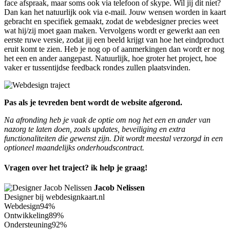
face afspraak, maar soms ook via telefoon of skype. Wil jij dit niet?
Dan kan het natuurlijk ook via e-mail. Jouw wensen worden in kaart
gebracht en specifiek gemaakt, zodat de webdesigner precies weet
wat hij/zij moet gaan maken. Vervolgens wordt er gewerkt aan een
eerste ruwe versie, zodat jij een beeld krijgt van hoe het eindproduct
eruit komt te zien. Heb je nog op of aanmerkingen dan wordt er nog
het een en ander aangepast. Natuurlijk, hoe groter het project, hoe
vaker er tussentijdse feedback rondes zullen plaatsvinden.
Pas als je tevreden bent wordt de website afgerond.
Na afronding heb je vaak de optie om nog het een en ander van
nazorg te laten doen, zoals updates, beveiliging en extra
functionaliteiten die gewenst zijn. Dit wordt meestal verzorgd in een
optioneel maandelijks onderhoudscontract.
Vragen over het traject? ik help je graag!
Jacob Nelissen
Designer bij webdesignkaart.nl
Webdesign
94%
Ontwikkeling
89%
Ondersteuning
92%