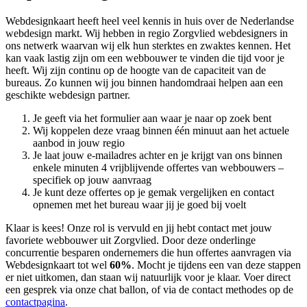
Webdesignkaart heeft heel veel kennis in huis over de Nederlandse
webdesign markt. Wij hebben in regio Zorgvlied
webdesigners in
ons netwerk waarvan wij elk hun sterktes en zwaktes kennen. Het
kan vaak lastig zijn om een webbouwer te vinden die tijd voor je
heeft. Wij zijn continu op de hoogte van de capaciteit van de
bureaus. Zo kunnen wij jou binnen handomdraai helpen aan een
geschikte webdesign partner.
Je geeft via het formulier aan waar je naar op zoek bent
Wij koppelen deze vraag binnen één minuut aan het actuele
aanbod in jouw regio
Je laat jouw e-mailadres achter en je krijgt van ons binnen
enkele minuten 4 vrijblijvende offertes van webbouwers –
specifiek op jouw aanvraag
Je kunt deze offertes op je gemak vergelijken en contact
opnemen met het bureau waar jij je goed bij voelt
Klaar is kees! Onze rol is vervuld en jij hebt contact met jouw
favoriete webbouwer uit Zorgvlied. Door deze onderlinge
concurrentie besparen ondernemers die hun offertes aanvragen via
Webdesignkaart tot wel
60%
. Mocht je tijdens een van deze stappen
er niet uitkomen, dan staan wij natuurlijk voor je klaar. Voer direct
een gesprek via onze chat ballon, of via de contact methodes op de
contactpagina
.