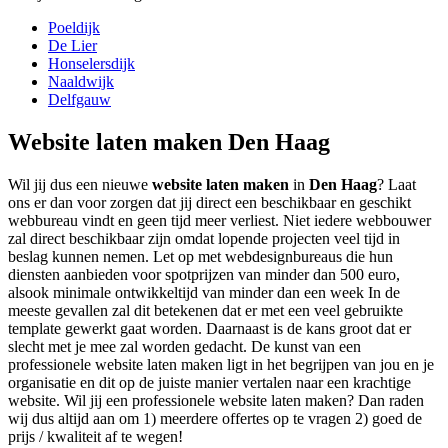
Poeldijk
De Lier
Honselersdijk
Naaldwijk
Delfgauw
Website laten maken Den Haag
Wil jij dus een nieuwe
website laten maken
in
Den Haag
? Laat
ons er dan voor zorgen dat jij direct een beschikbaar en geschikt
webbureau vindt en geen tijd meer verliest. Niet iedere webbouwer
zal direct beschikbaar zijn omdat lopende projecten veel tijd in
beslag kunnen nemen. Let op met webdesignbureaus die hun
diensten aanbieden voor spotprijzen van minder dan 500 euro,
alsook minimale ontwikkeltijd van minder dan een week In de
meeste gevallen zal dit betekenen dat er met een veel gebruikte
template gewerkt gaat worden. Daarnaast is de kans groot dat er
slecht met je mee zal worden gedacht. De kunst van een
professionele website laten maken ligt in het begrijpen van jou en je
organisatie en dit op de juiste manier vertalen naar een krachtige
website. Wil jij een professionele website laten maken? Dan raden
wij dus altijd aan om 1) meerdere offertes op te vragen 2) goed de
prijs / kwaliteit af te wegen!