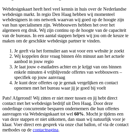
Webdesignkaart heeft heel veel kennis in huis over de Nederlandse
webdesign markt. In regio Den Haag hebben wij momenteel
webdesigners in ons netwerk waarvan wij goed op de hoogte zijn
van hun specialismen zijn. Webbouwers hebben het over het
algemeen erg druk. Wij zijn continu op de hoogte van de capaciteit
van de bureaus. In een aantal stappen helpen wij jou om de keuze te
maken om de geschikte webdesign partner te vinden.
Je geeft via het formulier aan wat voor een website je zoekt
Wij koppelen deze vraag binnen één minuut aan het actuele
aanbod in jouw regio
Je laat jouw e-mailadres achter en je krijgt van ons binnen
enkele minuten 4 vrijblijvende offertes van webbouwers –
specifiek op jouw aanvraag
Je kunt deze offertes op je gemak vergelijken en contact
opnemen met het bureau waar jij je goed bij voelt
Pats! Afgerond! Wij zitten er niet meer tussen en jij hebt direct
contact met het webdesign bedrijf uit Den Haag. Door deze
onderlinge concurrentie besparen ondernemers die hun offertes
aanvragen via Webdesignkaart tot wel
60%
. Mocht je tijdens een
van deze stappen er niet uitkomen, dan staan wij natuurlijk voor je
klaar. Voer direct een gesprek via onze chat ballon, of via de contact
methodes op de
contactpagina
.