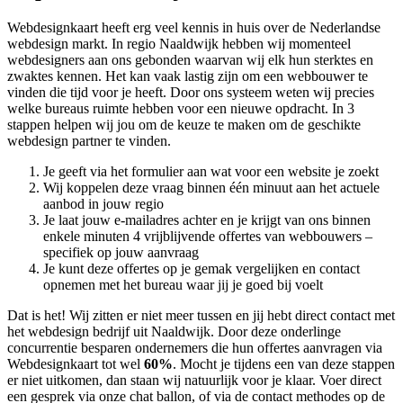
Webdesignkaart heeft erg veel kennis in huis over de Nederlandse
webdesign markt. In regio Naaldwijk hebben wij momenteel
webdesigners aan ons gebonden waarvan wij elk hun sterktes en
zwaktes kennen. Het kan vaak lastig zijn om een webbouwer te
vinden die tijd voor je heeft. Door ons systeem weten wij precies
welke bureaus ruimte hebben voor een nieuwe opdracht. In 3
stappen helpen wij jou om de keuze te maken om de geschikte
webdesign partner te vinden.
Je geeft via het formulier aan wat voor een website je zoekt
Wij koppelen deze vraag binnen één minuut aan het actuele
aanbod in jouw regio
Je laat jouw e-mailadres achter en je krijgt van ons binnen
enkele minuten 4 vrijblijvende offertes van webbouwers –
specifiek op jouw aanvraag
Je kunt deze offertes op je gemak vergelijken en contact
opnemen met het bureau waar jij je goed bij voelt
Dat is het! Wij zitten er niet meer tussen en jij hebt direct contact met
het webdesign bedrijf uit Naaldwijk. Door deze onderlinge
concurrentie besparen ondernemers die hun offertes aanvragen via
Webdesignkaart tot wel
60%
. Mocht je tijdens een van deze stappen
er niet uitkomen, dan staan wij natuurlijk voor je klaar. Voer direct
een gesprek via onze chat ballon, of via de contact methodes op de