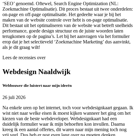
‘SEO’ genoemd. Oftewel, Search Engine Optimization (NL:
Zoekmachine Optimalisatie). Dit proces bestaat uit twee onderdelen:
on-page en off-page optimalisatie. Het gedeelte waar je bij het
maken van de website controle over hebt is on-page optimalisatie.
Dit bestaat uit het optimaliseren van de website wat betreft snelheids
performance, goede design structuur en de juiste woorden laten
terugkomen op de pagina’s. Let bij het aanvragen via het formulier
erop dat je het selectieveld ‘Zoekmachine Marketing’ dus aanvinkt,
als je dit graag wilt!
Lees de recensies over
Webdesign Naaldwijk
Webbouwer die luistert naar mijn ideeën
26 juli 2026
Na enkele uren op het internet, toch voor webdesignkaart gegaan. Ik
wist niet naar welke eisen ik moest kijken wanneer het ging om het
kiezen van de beste webdeveloper. Webdesignkaart had een
duidelijk formulier waar ik mijn behoeften kon invullen. Daarna
kreeg ik een aantal offertes, dit waren naar mijn mening toch nog
vrij veel. Dus heb er nog even lang over na moeten denken.