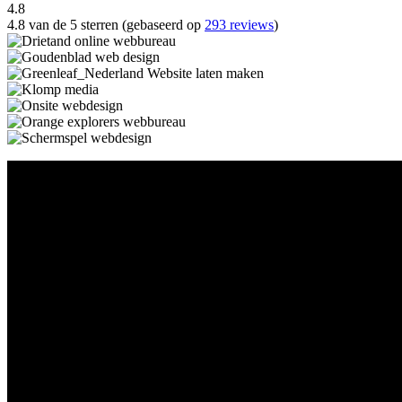
4.8
4.8 van de 5 sterren (gebaseerd op
293 reviews
)