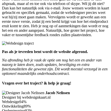
afspraak, maar af en toe ook via telefoon of skype. Wil jij dit niet?
Dan kan het natuurlijk ook via e-mail. Jouw wensen worden in kaart
gebracht en specifiek gemaakt, zodat de webdesigner precies weet
wat hij/zij moet gaan maken. Vervolgens wordt er gewerkt aan een
eerste ruwe versie, zodat jij een beeld krijgt van hoe het eindproduct
eruit komt te zien. Heb je nog op of aanmerkingen dan wordt er nog
het een en ander aangepast. Natuurlijk, hoe groter het project, hoe
vaker er tussentijdse feedback rondes zullen plaatsvinden.
Pas als je tevreden bent wordt de website afgerond.
Na afronding heb je vaak de optie om nog het een en ander van
nazorg te laten doen, zoals updates, beveiliging en extra
functionaliteiten die gewenst zijn. Dit wordt meestal verzorgd in een
optioneel maandelijks onderhoudscontract.
Vragen over het traject? ik help je graag!
Jacob Nelissen
Designer bij webdesignkaart.nl
Webdesign
94%
Ontwikkeling
89%
Ondersteuning
92%