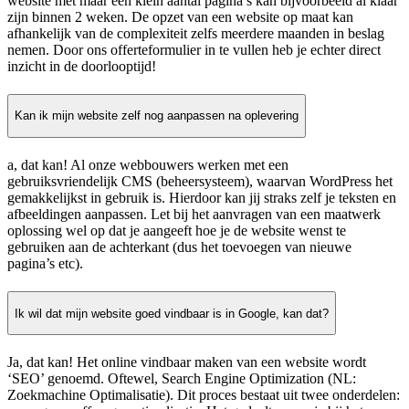
website met maar een klein aantal pagina’s kan bijvoorbeeld al klaar
zijn binnen 2 weken. De opzet van een website op maat kan
afhankelijk van de complexiteit zelfs meerdere maanden in beslag
nemen. Door ons offerteformulier in te vullen heb je echter direct
inzicht in de doorlooptijd!
Kan ik mijn website zelf nog aanpassen na oplevering
a, dat kan! Al onze webbouwers werken met een
gebruiksvriendelijk CMS (beheersysteem), waarvan WordPress het
gemakkelijkst in gebruik is. Hierdoor kan jij straks zelf je teksten en
afbeeldingen aanpassen. Let bij het aanvragen van een maatwerk
oplossing wel op dat je aangeeft hoe je de website wenst te
gebruiken aan de achterkant (dus het toevoegen van nieuwe
pagina’s etc).
Ik wil dat mijn website goed vindbaar is in Google, kan dat?
Ja, dat kan! Het online vindbaar maken van een website wordt
‘SEO’ genoemd. Oftewel, Search Engine Optimization (NL:
Zoekmachine Optimalisatie). Dit proces bestaat uit twee onderdelen: