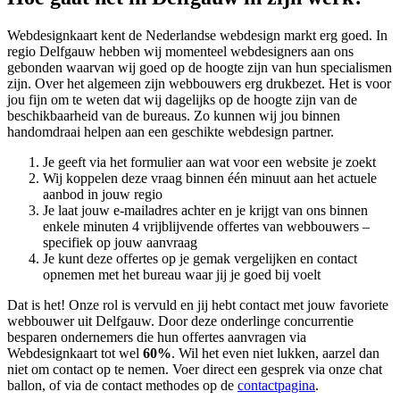
Webdesignkaart kent de Nederlandse webdesign markt erg goed. In
regio Delfgauw hebben wij momenteel
webdesigners aan ons
gebonden waarvan wij goed op de hoogte zijn van hun specialismen
zijn. Over het algemeen zijn webbouwers erg drukbezet. Het is voor
jou fijn om te weten dat wij dagelijks op de hoogte zijn van de
beschikbaarheid van de bureaus. Zo kunnen wij jou binnen
handomdraai helpen aan een geschikte webdesign partner.
Je geeft via het formulier aan wat voor een website je zoekt
Wij koppelen deze vraag binnen één minuut aan het actuele
aanbod in jouw regio
Je laat jouw e-mailadres achter en je krijgt van ons binnen
enkele minuten 4 vrijblijvende offertes van webbouwers –
specifiek op jouw aanvraag
Je kunt deze offertes op je gemak vergelijken en contact
opnemen met het bureau waar jij je goed bij voelt
Dat is het! Onze rol is vervuld en jij hebt contact met jouw favoriete
webbouwer uit Delfgauw. Door deze onderlinge concurrentie
besparen ondernemers die hun offertes aanvragen via
Webdesignkaart tot wel
60%
. Wil het even niet lukken, aarzel dan
niet om contact op te nemen. Voer direct een gesprek via onze chat
ballon, of via de contact methodes op de
contactpagina
.