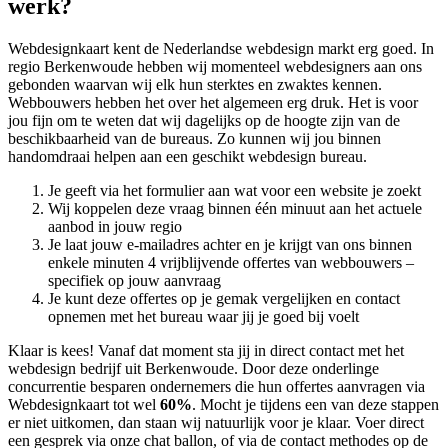
werk?
Webdesignkaart kent de Nederlandse webdesign markt erg goed. In
regio Berkenwoude hebben wij momenteel
webdesigners aan ons
gebonden waarvan wij elk hun sterktes en zwaktes kennen.
Webbouwers hebben het over het algemeen erg druk. Het is voor
jou fijn om te weten dat wij dagelijks op de hoogte zijn van de
beschikbaarheid van de bureaus. Zo kunnen wij jou binnen
handomdraai helpen aan een geschikt webdesign bureau.
Je geeft via het formulier aan wat voor een website je zoekt
Wij koppelen deze vraag binnen één minuut aan het actuele
aanbod in jouw regio
Je laat jouw e-mailadres achter en je krijgt van ons binnen
enkele minuten 4 vrijblijvende offertes van webbouwers –
specifiek op jouw aanvraag
Je kunt deze offertes op je gemak vergelijken en contact
opnemen met het bureau waar jij je goed bij voelt
Klaar is kees! Vanaf dat moment sta jij in direct contact met het
webdesign bedrijf uit Berkenwoude. Door deze onderlinge
concurrentie besparen ondernemers die hun offertes aanvragen via
Webdesignkaart tot wel
60%
. Mocht je tijdens een van deze stappen
er niet uitkomen, dan staan wij natuurlijk voor je klaar. Voer direct
een gesprek via onze chat ballon, of via de contact methodes op de