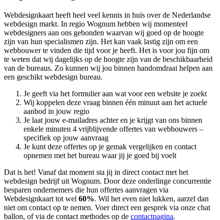
Webdesignkaart heeft heel veel kennis in huis over de Nederlandse
webdesign markt. In regio Wognum hebben wij momenteel
webdesigners aan ons gebonden waarvan wij goed op de hoogte
zijn van hun specialismen zijn. Het kan vaak lastig zijn om een
webbouwer te vinden die tijd voor je heeft. Het is voor jou fijn om
te weten dat wij dagelijks op de hoogte zijn van de beschikbaarheid
van de bureaus. Zo kunnen wij jou binnen handomdraai helpen aan
een geschikt webdesign bureau.
Je geeft via het formulier aan wat voor een website je zoekt
Wij koppelen deze vraag binnen één minuut aan het actuele
aanbod in jouw regio
Je laat jouw e-mailadres achter en je krijgt van ons binnen
enkele minuten 4 vrijblijvende offertes van webbouwers –
specifiek op jouw aanvraag
Je kunt deze offertes op je gemak vergelijken en contact
opnemen met het bureau waar jij je goed bij voelt
Dat is het! Vanaf dat moment sta jij in direct contact met het
webdesign bedrijf uit Wognum. Door deze onderlinge concurrentie
besparen ondernemers die hun offertes aanvragen via
Webdesignkaart tot wel
60%
. Wil het even niet lukken, aarzel dan
niet om contact op te nemen. Voer direct een gesprek via onze chat
ballon, of via de contact methodes op de
contactpagina
.