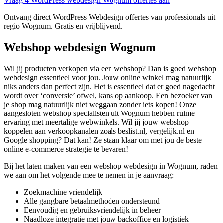
Vraag 4 WordPress webdesign Wognum offertes aan
Ontvang direct WordPress Webdesign offertes van professionals uit
regio Wognum. Gratis en vrijblijvend.
Webshop webdesign Wognum
Wil jij producten verkopen via een webshop? Dan is goed webshop
webdesign essentieel voor jou. Jouw online winkel mag natuurlijk
niks anders dan perfect zijn. Het is essentieel dat er goed nagedacht
wordt over ‘conversie’ ofwel, kans op aankoop. Een bezoeker van
je shop mag natuurlijk niet weggaan zonder iets kopen! Onze
aangesloten webshop specialisten uit Wognum hebben ruime
ervaring met meertalige webwinkels. Wil jij jouw webshop
koppelen aan verkoopkanalen zoals beslist.nl, vergelijk.nl en
Google shopping? Dat kan! Ze staan klaar om met jou de beste
online e-commerce strategie te bevaren!
Bij het laten maken van een webshop webdesign in Wognum, raden
we aan om het volgende mee te nemen in je aanvraag:
Zoekmachine vriendelijk
Alle gangbare betaalmethoden ondersteund
Eenvoudig en gebruiksvriendelijk in beheer
Naadloze integratie met jouw backoffice en logistiek